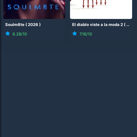
Soulm8te
(
2026
)
El diablo viste a la moda 2
(
2026
6.28
/10
7.16
/10