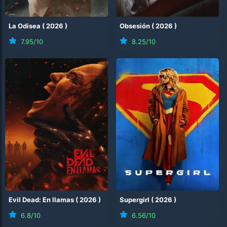
La Odisea
(
2026
)
Obsesión
(
2026
)
7.95
/10
8.25
/10
Evil Dead: En llamas
(
2026
)
Supergirl
(
2026
)
6.8
/10
6.56
/10