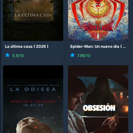
La última casa
(
2026
)
Spider-Man: Un nuevo día
(
2026
5.9
/10
7.98
/10