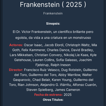
Frankenstein
(
2025
)
Frankenstein
Sinopsis:
El Dr. Victor Frankenstein, un científico brillante pero
egoísta, da vida a una criatura en un monstruoso
experimento que finalmente conduce a la ruina tanto del
Actores:
Oscar Isaac, Jacob Elordi, Christoph Waltz, Mia
creador como de su trágica creación.
Goth, Felix Kammerer, Charles Dance, David Bradley,
Lars Mikkelsen, Christian Convery, Nikolaj Lie Kaas, Kyle
Gatehouse, Lauren Collins, Sofia Galasso, Joachim
Fjelstrup, Ralph Ineson
Director:
Francisco Ruiz Velasco, Dug Rotstein, Guillermo
del Toro, Guillermo del Toro, Abby Warrilow, Walter
Gasparovic, Chad Belair, Karen Young, Guillermo del
Toro, Rian Johnson, Alejandro G. Iñárritu, Alfonso Cuarón,
Steven Spielberg, James Cameron
Fecha de estreno:
2025
Otros Titulos: