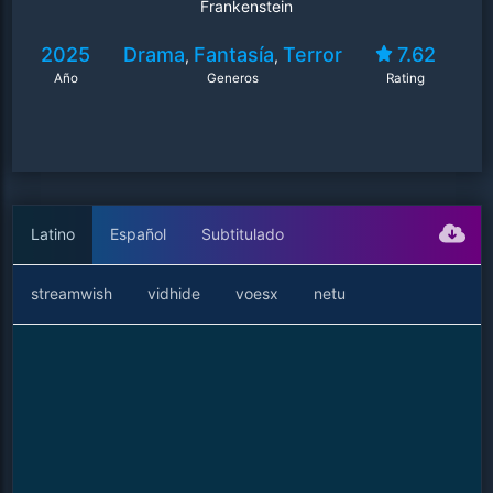
Frankenstein
2025
Drama
Fantasía
Terror
7.62
,
,
Año
Generos
Rating
Latino
Español
Subtitulado
streamwish
vidhide
voesx
netu