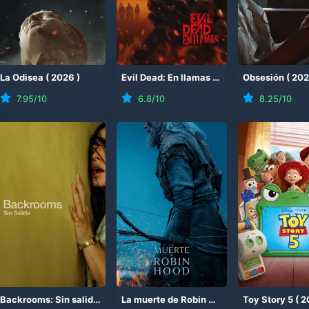
(
La Odisea
2026
)
(
2026
)
Evil Dead: En llamas
(
2026
)
Obsesión
(
20
7.95
/10
6.8
/10
8.25
/10
Backrooms: Sin salida
(
2026
)
La muerte de Robin Hood
(
2026
Toy Story 5
)
(
2