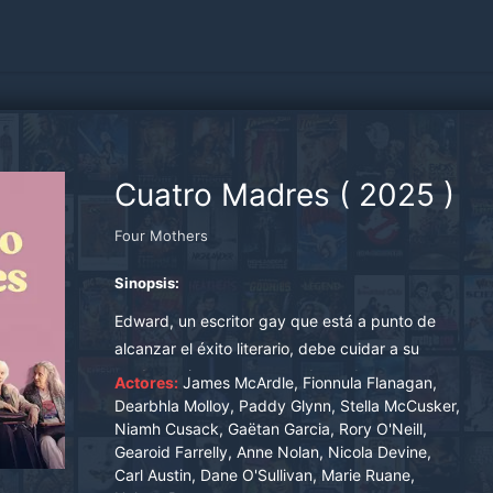
Cuatro Madres
(
2025
)
Four Mothers
Sinopsis:
Edward, un escritor gay que está a punto de
alcanzar el éxito literario, debe cuidar a su
madre, quien se recupera de un derrame
Actores:
James McArdle, Fionnula Flanagan,
cerebral. Justo cuando se prepara para una
Dearbhla Molloy, Paddy Glynn, Stella McCusker,
Niamh Cusack, Gaëtan Garcia, Rory O'Neill,
importante gira promocional, tres amigos se
Gearoid Farrelly, Anne Nolan, Nicola Devine,
marchan a un evento del Orgullo y le dejan a
Carl Austin, Dane O'Sullivan, Marie Ruane,
cargo de sus respectivas madres. Durante un