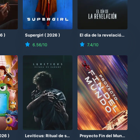
26
)
Supergirl
(
2026
)
El día de la revelación
(
2026
6.56
/10
7.4
/10
026
)
Leviticus: Ritual de sangre
(
2026
)
Proyecto Fin del Mundo
(
202