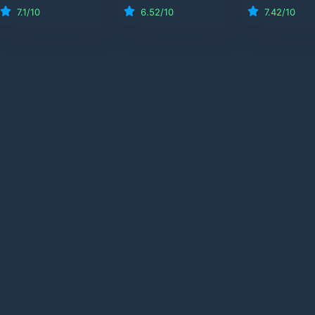
7.1
/10
6.52
/10
7.42
/10