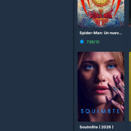
Spider-Man: Un nuevo día
7.98
/10
Soulm8te
(
2026
)