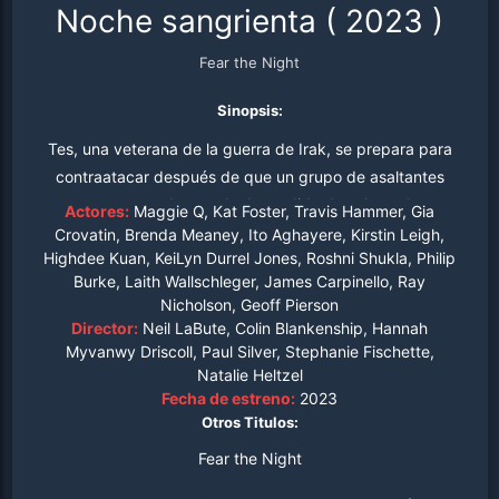
Noche sangrienta
(
2023
)
Fear the Night
Sinopsis:
Tes, una veterana de la guerra de Irak, se prepara para
contraatacar después de que un grupo de asaltantes
ataca su casa durante la despedida de soltera de su
Actores:
Maggie Q, Kat Foster, Travis Hammer, Gia
hermana, y descubre que están decididos a no dejar
Crovatin, Brenda Meaney, Ito Aghayere, Kirstin Leigh,
Highdee Kuan, KeiLyn Durrel Jones, Roshni Shukla, Philip
testigos.
Burke, Laith Wallschleger, James Carpinello, Ray
Nicholson, Geoff Pierson
Director:
Neil LaBute, Colin Blankenship, Hannah
Myvanwy Driscoll, Paul Silver, Stephanie Fischette,
Natalie Heltzel
Fecha de estreno:
2023
Otros Titulos:
Fear the Night