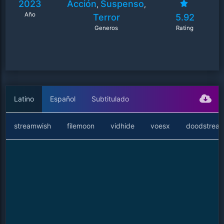
2023
Acción
Suspenso
,
,
Año
Terror
5.92
Generos
Rating
Latino
Español
Subtitulado
streamwish
filemoon
vidhide
voesx
doodstrea