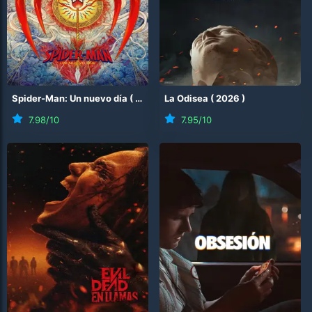
Spider-Man: Un nuevo día
(
2026
)
La Odisea
(
2026
)
7.98
/10
7.95
/10