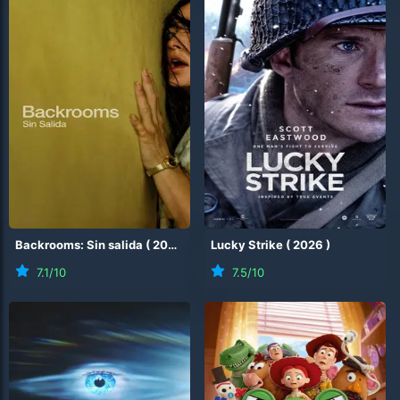
Backrooms: Sin salida
(
2026
)
Lucky Strike
(
2026
)
7.1
/10
7.5
/10