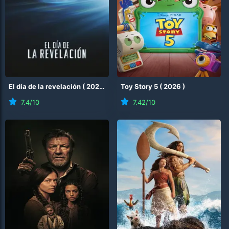
El día de la revelación
(
2026
)
Toy Story 5
(
2026
)
7.4
/10
7.42
/10