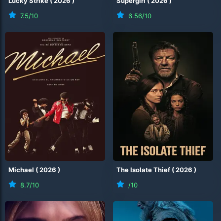
Lucky Strike
(
2026
)
Supergirl
(
2026
)
7.5
/10
6.56
/10
Michael
(
2026
)
The Isolate Thief
(
2026
)
8.7
/10
/10