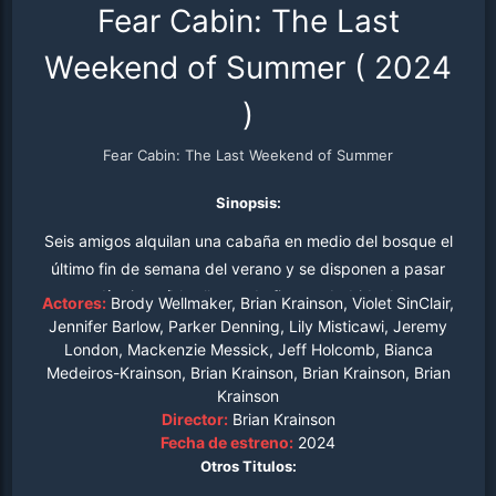
Fear Cabin: The Last
Weekend of Summer
(
2024
)
Fear Cabin: The Last Weekend of Summer
Sinopsis:
Seis amigos alquilan una cabaña en medio del bosque el
último fin de semana del verano y se disponen a pasar
unos días increíbles llenos de fiesta y bebida. Lo que
Actores:
Brody Wellmaker, Brian Krainson, Violet SinClair,
menos saben es que compartirán la cabaña con un
Jennifer Barlow, Parker Denning, Lily Misticawi, Jeremy
London, Mackenzie Messick, Jeff Holcomb, Bianca
invitado inesperado, ¿lograrán salir con vida?
Medeiros-Krainson, Brian Krainson, Brian Krainson, Brian
Krainson
Director:
Brian Krainson
Fecha de estreno:
2024
Otros Titulos: