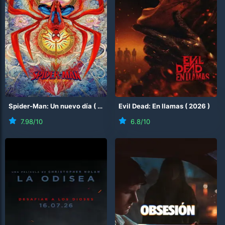
Spider-Man: Un nuevo día
(
2026
)
Evil Dead: En llamas
(
2026
)
7.98
/10
6.8
/10