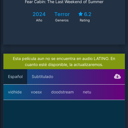
Fear Cabin: The Last Weekend of Summer
2024
Terror
6.2
Año
Generos
Rating
Esta película aun no se encuentra en audio LATINO. En
cuanto esté disponible, la actualizaremos.
Español
Subtitulado
vidhide
voesx
doodstream
netu