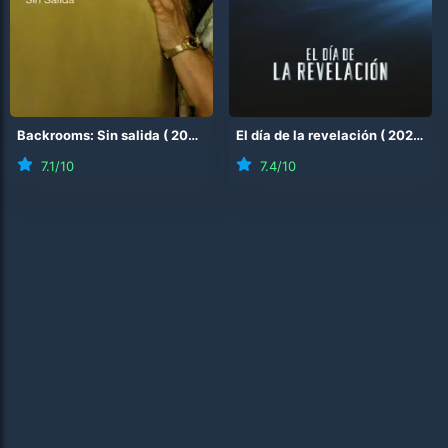
Backrooms: Sin salida
(
2026
)
El día de la revelación
(
2026
)
7.1
/10
7.4
/10