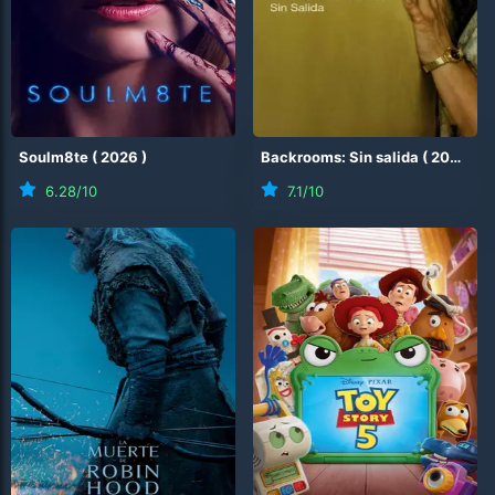
Soulm8te
(
2026
)
Backrooms: Sin salida
(
2026
)
6.28
/10
7.1
/10