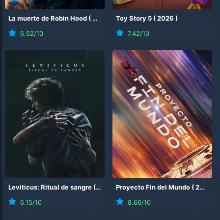
La muerte de Robin Hood
(
2026
)
Toy Story 5
(
2026
)
6.52
/10
7.42
/10
Leviticus: Ritual de sangre
(
2026
)
Proyecto Fin del Mundo
(
2026
)
6.15
/10
8.66
/10