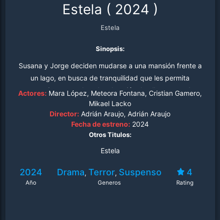
Estela
(
2024
)
Estela
Sinopsis:
Susana y Jorge deciden mudarse a una mansión frente a
un lago, en busca de tranquilidad que les permita
convertirse en padres. La obsesión de ella por quedar
Actores:
Mara López, Meteora Fontana, Cristian Gamero,
embarazada acaba por atraer atrae al fantasma de una
Mikael Lacko
Director:
Adrián Araujo, Adrián Araujo
niña que busca una madre.
Fecha de estreno:
2024
Otros Titulos:
Estela
2024
Drama
Terror
Suspenso
4
,
,
Año
Generos
Rating