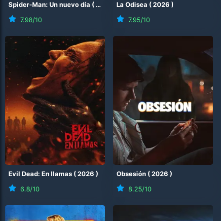
Spider-Man: Un nuevo día
(
2026
)
La Odisea
(
2026
)
7.98
/10
7.95
/10
Evil Dead: En llamas
(
2026
)
Obsesión
(
2026
)
6.8
/10
8.25
/10