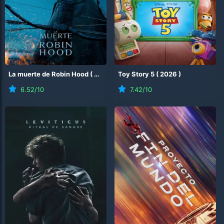
La muerte de Robin Hood
(
2026
)
Toy Story 5
(
2026
)
6.52
/10
7.42
/10