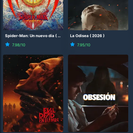
Spider-Man: Un nuevo día
(
2026
)
La Odisea
(
2026
)
7.98
/10
7.95
/10