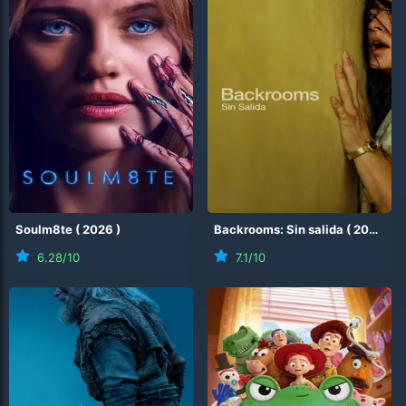
Soulm8te
(
2026
)
Backrooms: Sin salida
(
2026
)
6.28
/10
7.1
/10