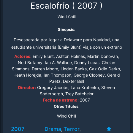
Escalofrío
(
2007
)
Wind Chill
Sinopsis:
Desesperada por llegar a Delaware para Navidad, una
estudiante universitaria (Emily Blunt) viaja con un extraño
compañero de clase (Ashton Holmes). Mientras se va
Actores:
Emily Blunt, Ashton Holmes, Martin Donovan,
dando cuenta de que su compañero de viaje sabe
Ned Bellamy, Ian A. Wallace, Donny Lucas, Chelan
Simmons, Darren Moore, Linden Banks, Caz Odin Darko,
demasiadas cosas sobre ella, éste decide tomar un atajo
Heath Horejda, Ian Thompson, George Clooney, Gerald
por una remota carretera rural. Atrapados en una
Paetz, Dexter Bell
tremenda tormenta de nieve. Pronto descubren que el
Director:
Gregory Jacobs, Lana Krotenko, Steven
frío es la menor de sus preocupaciones...
Soderbergh, Trey Batchelor
Fecha de estreno:
2007
Otros Titulos:
Wind Chill
2007
Drama
Terror
,
,