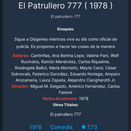
El Patrullero 777
(
1978
)
El patrullero 777
Sinopsis:
Sigue a Diógenes mientras vive su día como oficial de
policía. Es propenso a hacer las cosas de la manera
correcta, rodeado por un departamento de policía
Actores:
Cantinflas, Ana Bertha Lepe, Valeria Pani, Wolf
bastante corrupto y distante, y siempre resuelve sus
Ruvinskis, Ramón Menéndez, Carlos Riquelme,
Rosángela Balbó, María Montaño, Mayte Carol, César
deberes con un método personal.
Sobrevals, Federico González, Eduardo Noriega, Amparo
Arozamena, Laura Zapata, Alejandro Ciangherotti Jr.
Director:
Miguel M. Delgado, Américo Fernández, Carlos
Falomir
Fecha de estreno:
1978
Otros Titulos:
El patrullero 777
1978
Comedia
7.73