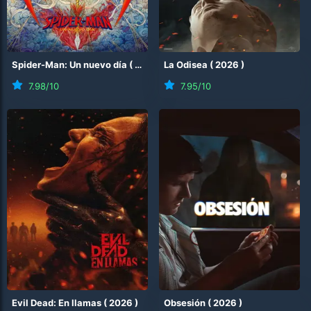
Spider-Man: Un nuevo día
(
2026
)
La Odisea
(
2026
)
7.98
/10
7.95
/10
Evil Dead: En llamas
(
2026
)
Obsesión
(
2026
)