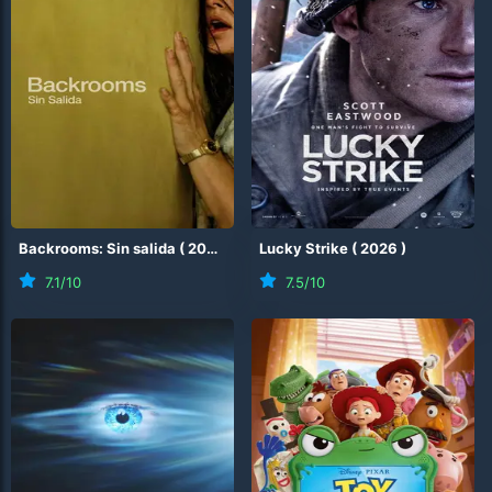
Backrooms: Sin salida
(
2026
)
Lucky Strike
(
2026
)
7.1
/10
7.5
/10