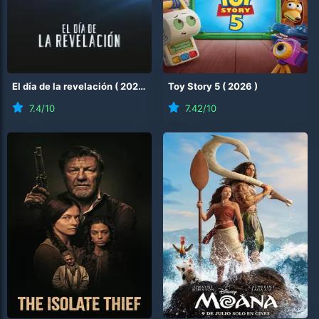
El día de la revelación
(
2026
)
Toy Story 5
(
2026
)
7.4
/10
7.42
/10