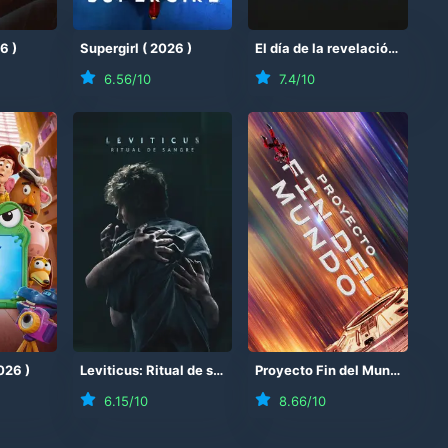
26
)
Supergirl
(
2026
)
El día de la revelación
(
2026
6.56
/10
7.4
/10
026
)
Leviticus: Ritual de sangre
(
2026
)
Proyecto Fin del Mundo
(
202
6.15
/10
8.66
/10