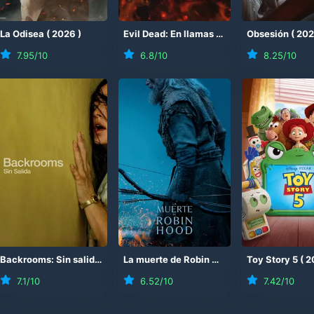
(
La Odisea
2026
)
(
2026
)
Evil Dead: En llamas
(
2026
)
Obsesión
(
20
7.95
/10
6.8
/10
8.25
/10
Backrooms: Sin salida
(
2026
)
La muerte de Robin Hood
(
2026
Toy Story 5
)
(
2
7.1
/10
6.52
/10
7.42
/10