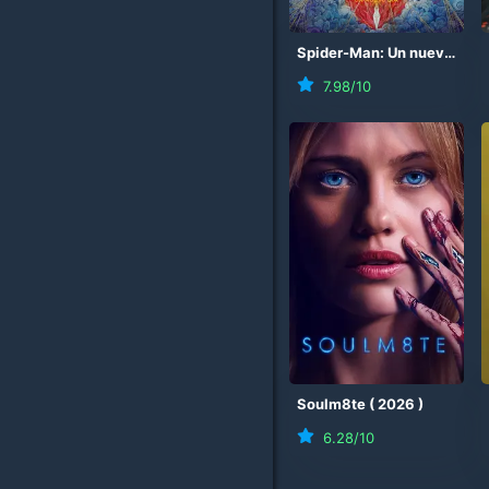
Spider-Man: Un nuevo día
7.98
/10
Soulm8te
(
2026
)
6.28
/10