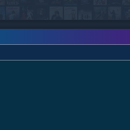
turistas llenos de patriotismo que deslumbrados
por la magia de la ciudad del sol intentarán
dejar muy en alto el nombre de la patria. Y como
por la maleta se conoce al pasajero, los Rubio-
Cucalon haciendo gala de todo su encanto
colombiano vivirán las más divertidas
situaciones que dejarán sorprendido y
encantado a más de un gringo desprevenido.
¿Sucumbirán los Rubio-Cucalón al sueño
americano?