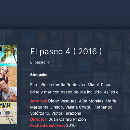
El paseo 4
(
2016
)
El paseo 4
Sinopsis:
Este año, la familia Rubio va a Miami. Playa,
brisa y mar con paseo de olla incluido. Así es el
estilo de esta pintoresca familia que por
Actores:
Diego Vásquez, Aída Morales, María
casualidades del destino tiene la oportunidad
Margarita Giraldo, Valeria Chagüi, Fernando
Solórzano, Víctor Tarazona
de viajar a Miami. Por fin pasarán vacaciones en
Director:
Juan Camilo Pinzón
otro lugar diferente a su querido Sasaima.
Fecha de estreno:
2016
Pronto Miami recibirá a estos entusiastas