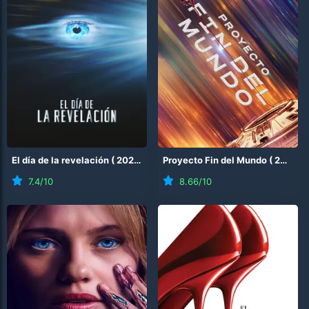
El día de la revelación
(
2026
)
Proyecto Fin del Mundo
(
2026
)
7.4
/10
8.66
/10