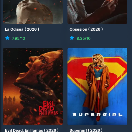
La Odisea
(
2026
)
Obsesión
(
2026
)
7.95
/10
8.25
/10
Evil Dead: En llamas
(
2026
)
Supergirl
(
2026
)