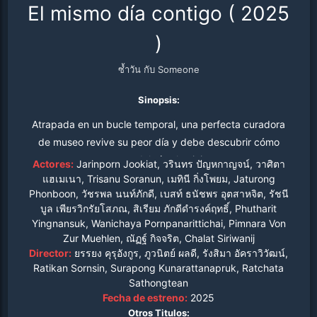
El mismo día contigo
(
2025
)
ซ้ำวัน กับ Someone
Sinopsis:
Atrapada en un bucle temporal, una perfecta curadora
de museo revive su peor día y debe descubrir cómo
escapar del círculo vicioso.
Actores:
Jarinporn Jookiat, วรินทร ปัญหกาญจน์, วาศิตา
แฮเมเนา, Trisanu Soranun, เมทินี กิ่งโพยม, Jaturong
Phonboon, วัชรพล นนท์ภักดี, เบสท์ ธนัชพร อุตสาหจิต, รัชนี
บูล เพียรวิกรัยโสภณ, สิเรียม ภักดีดำรงค์ฤทธิ์, Phutharit
Yingnansuk, Wanichaya Pornpanarittichai, Pimnara Von
Zur Muehlen, ณัฏฐ์ กิจจริต, Chalat Siriwanij
Director:
ยรรยง คุรุอังกูร, ภูวนิตย์ ผลดี, รังสิมา อัคราวิวัฒน์,
Ratikan Sornsin, Surapong Kunarattanapruk, Ratchata
Sathongtean
Fecha de estreno:
2025
Otros Titulos: