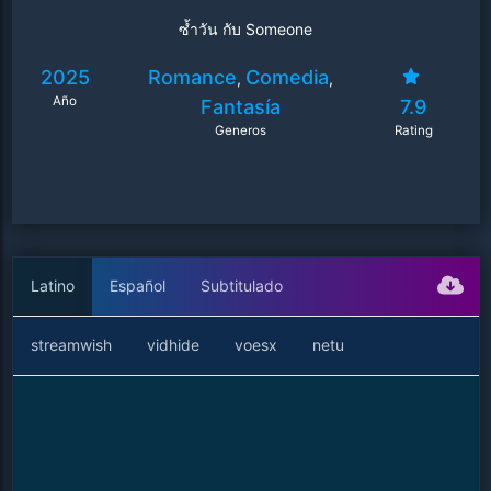
ซ้ำวัน กับ Someone
2025
Romance
Comedia
,
,
Año
Fantasía
7.9
Generos
Rating
Latino
Español
Subtitulado
streamwish
vidhide
voesx
netu