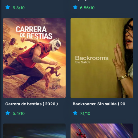
6.8
/10
6.56
/10
Carrera de bestias
(
2026
)
Backrooms: Sin salida
(
2026
)
5.4
/10
7.1
/10