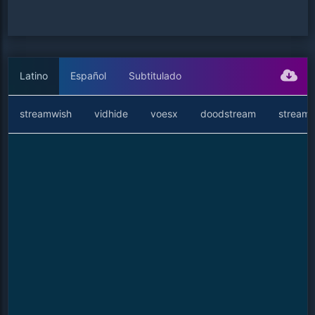
Latino
Español
Subtitulado
streamwish
vidhide
voesx
doodstream
streamt