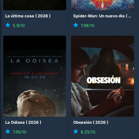
La última casa
(
2026
)
Spider-Man: Un nuevo día
(
2026
5.9
/10
7.98
/10
La Odisea
(
2026
)
Obsesión
(
2026
)
7.95
/10
8.25
/10