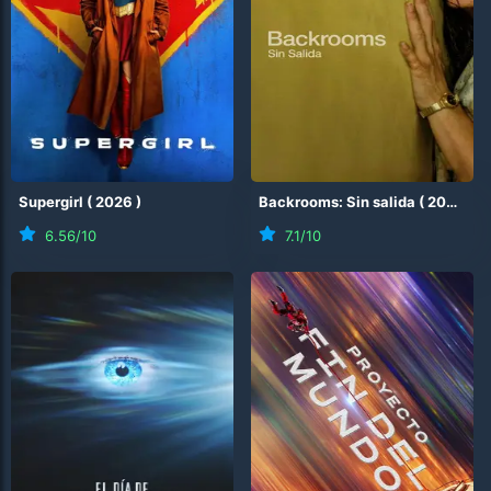
Supergirl
(
2026
)
Backrooms: Sin salida
(
2026
)
6.56
/10
7.1
/10