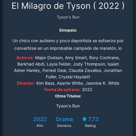
El Milagro de Tyson
(
2022
)
Tyson's Run
Sinopsis:
Un chico con autismo y poco deportista se esfuerza por
convertirse en un improbable campeón de maratón, lo
que le da a su padre una segunda oportunidad de poner
Actores:
Major Dodson, Amy Smart, Rory Cochrane,
a su familia en primer lugar.
Barkhad Abdi, Layla Felder, Jody Thompson, Isaiah
Asher Hanley, Forrest Deal, Claudia Zevallos, Jonathan
Fuller, Crystal Hayslett
Director:
Kim Bass, Asante White, Jasmine K. White
Fecha de estreno:
2022
Otros Titulos:
Tyson's Run
2022
Drama
7.73
Año
Generos
Rating