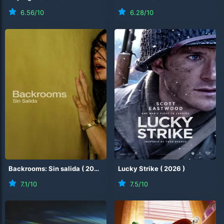
6.56
/10
6.28
/10
Backrooms: Sin salida
(
2026
)
Lucky Strike
(
2026
)
7.1
/10
7.5
/10