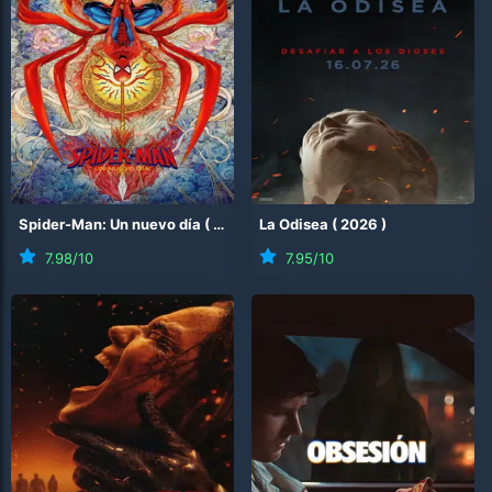
Spider-Man: Un nuevo día
(
2026
)
La Odisea
(
2026
)
7.98
/10
7.95
/10