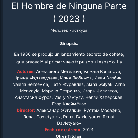
El Hombre de Ninguna Parte
(
2023
)
Человек ниоткуда
Sinopsis:
En 1960 se produjo un lanzamiento secreto de cohete,
que precedió al primer vuelo tripulado al espacio. La
nave espacial resulta dañada antes de entrar en órbita y
Actores:
Александр Метёлкин, Varvara Komarova,
se estrella en una parte remota y congelada del mundo.
Ірына Мядзведзева, Илья Любимов, Иван Злобин,
Valeria Beltsevich, Пётр Журавлёв, Alana Golyak, Anna
Después de que recupera la conciencia, se da cuenta de
Menyaylo, Марина Петренко, Игорь Филиппов,
que es el año 2023, y recuerda casi nada sobre su vida
Анастасия Фурса, Vasily Yavtysy, Нелли Хапёрская,
antes de volar al espacio. Su único recuerdo es la
Егор Клеймёнов
imagen de una chica del pasado. Él la conoce, pero ella
Director:
Александр Жигалкин, Рустам Мосафир,
no lo conoce...
Renat Davletyarov, Renat Davletyarov, Renat
Davletyarov
Fecha de estreno:
2023
Otros Titulos: