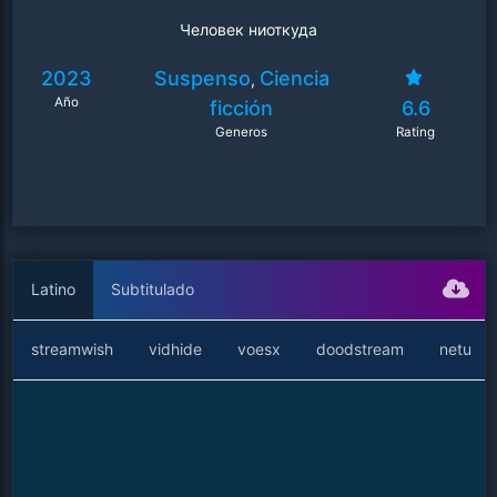
Человек ниоткуда
2023
Suspenso
Ciencia
,
Año
ficción
6.6
Generos
Rating
Latino
Subtitulado
streamwish
vidhide
voesx
doodstream
netu