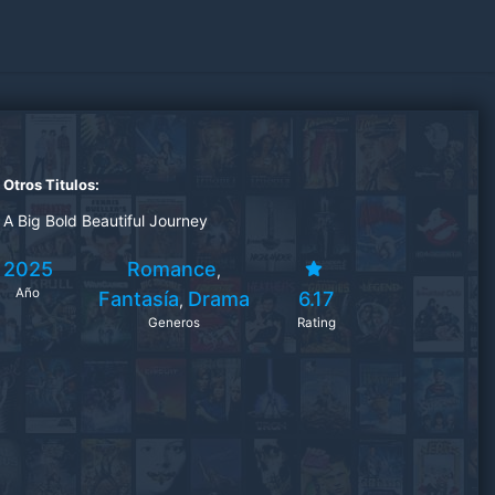
Otros Titulos:
A Big Bold Beautiful Journey
2025
Romance
,
Año
Fantasía
Drama
6.17
,
Generos
Rating