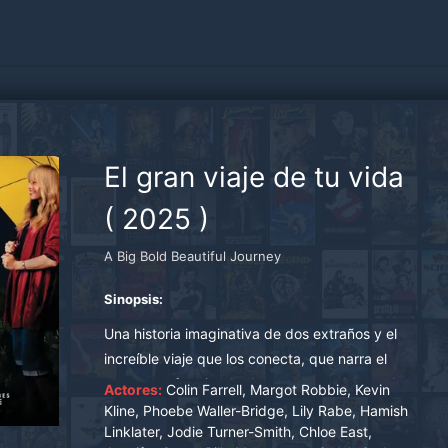
El gran viaje de tu vida
(
2025
)
A Big Bold Beautiful Journey
Sinopsis:
Una historia imaginativa de dos extraños y el
increíble viaje que los conecta, que narra el
encuentro fortuito de dos personas de mundos
Actores:
Colin Farrell, Margot Robbie, Kevin
completamente distintos. A medida que inician
Kline, Phoebe Waller-Bridge, Lily Rabe, Hamish
Linklater, Jodie Turner-Smith, Chloe East,
un viaje juntos, se ven envueltos en situaciones