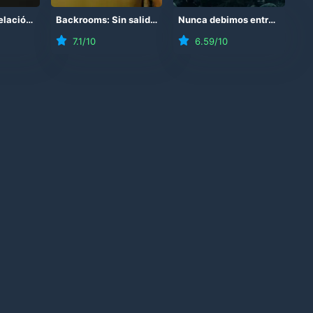
El día de la revelación
(
2026
)
Backrooms: Sin salida
(
2026
)
Nunca debimos entrar
(
2026
7.1
/10
6.59
/10