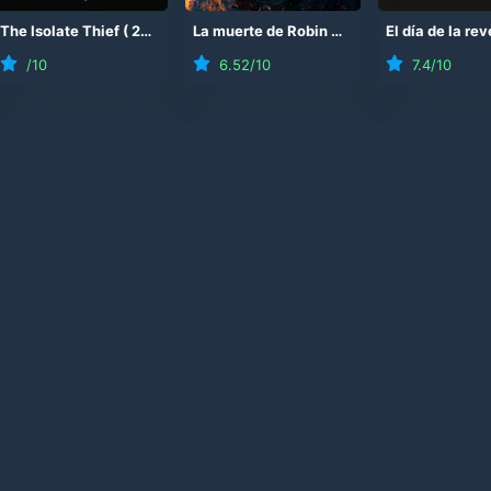
The Isolate Thief
(
2026
)
La muerte de Robin Hood
(
2026
)
/10
6.52
/10
7.4
/10