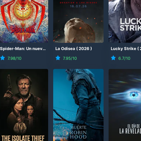
)
Spider-Man: Un nuevo día
(
La Odisea
2026
)
(
2026
)
Lucky Strike
(
7.98
/10
7.95
/10
6.7
/10