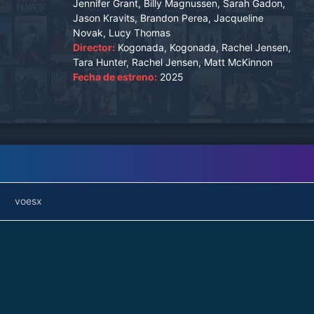
Jennifer Grant, Billy Magnussen, Sarah Gadon,
extraordinarias que desafían su percepción de
Jason Kravits, Brandon Perea, Jacqueline
la realidad. A lo largo del camino, ambos
Novak, Lucy Thomas
descubren secretos ocultos, enfrentan sus
Director:
Kogonada, Kogonada, Rachel Jensen,
miedos y forjan una profunda conexión que
Tara Hunter, Rachel Jensen, Matt McKinnon
Fecha de estreno:
2025
cambiará sus vidas para siempre. Un relato de
transformación, aventura y la magia de los
encuentros inesperados.
voesx