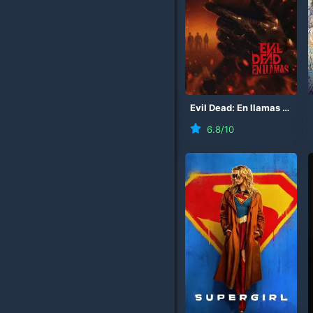
Evil Dead: En llamas
(
2026
6.8
/10