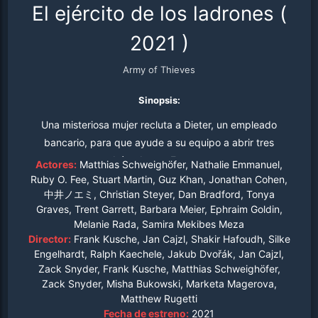
El ejército de los ladrones
(
2021
)
Army of Thieves
Sinopsis:
Una misteriosa mujer recluta a Dieter, un empleado
bancario, para que ayude a su equipo a abrir tres
bóvedas en Europa.
Actores:
Matthias Schweighöfer, Nathalie Emmanuel,
Ruby O. Fee, Stuart Martin, Guz Khan, Jonathan Cohen,
中井ノエミ, Christian Steyer, Dan Bradford, Tonya
Graves, Trent Garrett, Barbara Meier, Ephraim Goldin,
Melanie Rada, Samira Mekibes Meza
Director:
Frank Kusche, Jan Cajzl, Shakir Hafoudh, Silke
Engelhardt, Ralph Kaechele, Jakub Dvořák, Jan Cajzl,
Zack Snyder, Frank Kusche, Matthias Schweighöfer,
Zack Snyder, Misha Bukowski, Marketa Magerova,
Matthew Rugetti
Fecha de estreno:
2021