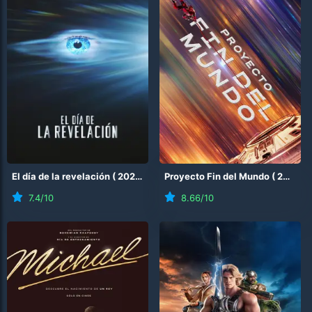
El día de la revelación
(
2026
)
Proyecto Fin del Mundo
(
2026
)
7.4
/10
8.66
/10