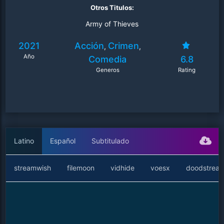
Otros Titulos:
Army of Thieves
2021
Acción
Crimen
,
,
Año
Comedia
6.8
Generos
Rating
Latino
Español
Subtitulado
streamwish
filemoon
vidhide
voesx
doodstrea