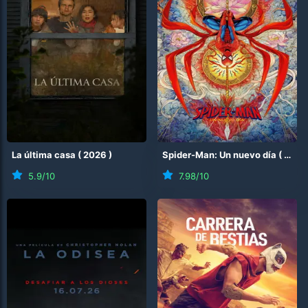
La última casa
(
2026
)
Spider-Man: Un nuevo día
(
2026
5.9
/10
7.98
/10