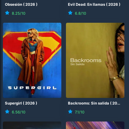
Obsesión
(
2026
)
Evil Dead: En llamas
(
2026
)
8.25
/10
6.8
/10
Supergirl
(
2026
)
Backrooms: Sin salida
(
2026
)
6.56
/10
7.1
/10