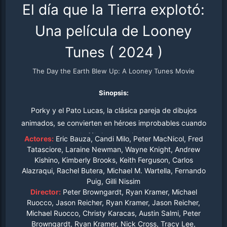
El día que la Tierra explotó:
Una película de Looney
Tunes
(
2024
)
The Day the Earth Blew Up: A Looney Tunes Movie
Sinopsis:
Porky y el Pato Lucas, la clásica pareja de dibujos
animados, se convierten en héroes improbables cuando
sus travesuras en la fábrica de chicles local destapan un
Actores:
Eric Bauza, Candi Milo, Peter MacNicol, Fred
complot secreto de control mental alienígena. Contra
Tatasciore, Laraine Newman, Wayne Knight, Andrew
Kishino, Kimberly Brooks, Keith Ferguson, Carlos
todo pronóstico, los dos están decididos a salvar su
Alazraqui, Rachel Butera, Michael M. Wartella, Fernando
ciudad y el mundo.
Puig, Gilli Nissim
Director:
Peter Browngardt, Ryan Kramer, Michael
Ruocco, Jason Reicher, Ryan Kramer, Jason Reicher,
Michael Ruocco, Christy Karacas, Austin Salmi, Peter
Browngardt, Ryan Kramer, Nick Cross, Tracy Lee,