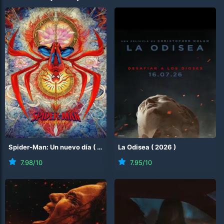
Spider-Man: Un nuevo día
(
2026
)
La Odisea
(
2026
)
7.98
/10
7.95
/10