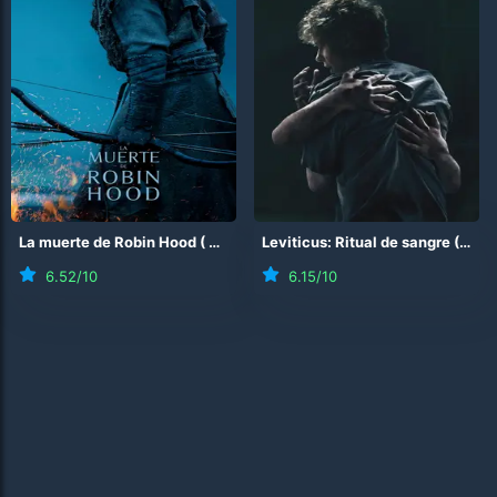
La muerte de Robin Hood
(
2026
)
Leviticus: Ritual de sangre
(
202
6.52
/10
6.15
/10