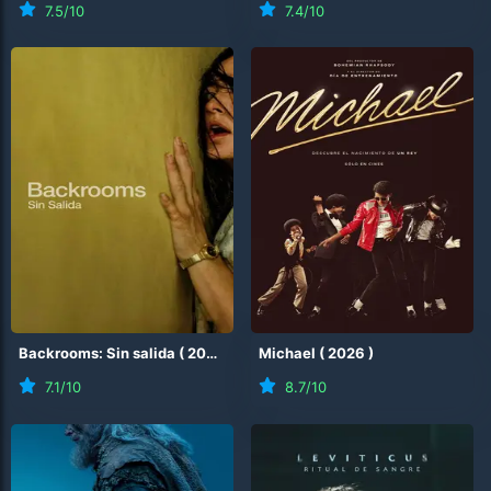
7.5
/10
7.4
/10
Backrooms: Sin salida
(
2026
)
Michael
(
2026
)
7.1
/10
8.7
/10