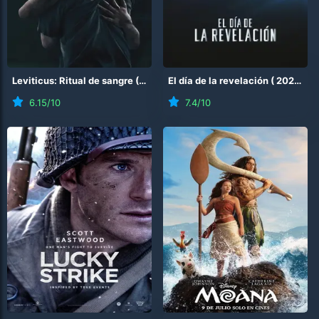
Leviticus: Ritual de sangre
(
2026
)
El día de la revelación
(
2026
)
6.15
/10
7.4
/10