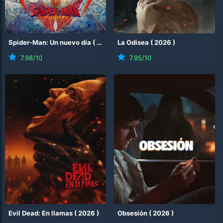
Spider-Man: Un nuevo día
(
2026
)
La Odisea
(
2026
)
7.98
/10
7.95
/10
Evil Dead: En llamas
(
2026
)
Obsesión
(
2026
)