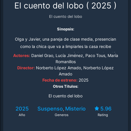
El cuento del lobo
(
2025
)
El cuento del lobo
Sinopsis:
Olga y Javier, una pareja de clase media, presencian
como la chica que va a limpiarles la casa recibe
mensajes amenazantes en su móvil. Ante esta situación,
Actores:
Daniel Grao, Lucía Jiménez, Paco Tous, María
deciden intervenir, enfrentándose así a un repentino
Romanillos
Director:
Norberto López Amado, Norberto López
cambio de vida. La aparición del padre de la chica, las
Amado
dudas y las diferencias cada vez generan más
Fecha de estreno:
2025
interrogantes en una situación complicada de resolver.
Otros Titulos:
El cuento del lobo
2025
Suspenso
Misterio
5.96
,
Año
Generos
Rating