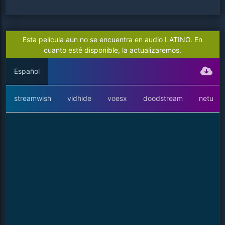
Esta película aun no se encuentra en audio LATINO. En
cuanto esté disponible, la actualizaremos.
Español
streamwish
vidhide
voesx
doodstream
netu