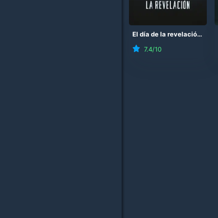
El día de la revelación
(
20
7.4
/10