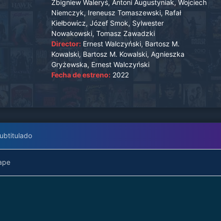
Zbigniew Waleryś, Antoni Augustyniak, Wojciech
misteriosa desaparición de varios reclusos
Niemczyk, Ireneusz Tomaszewski, Rafał
atormentados. Resulta, sin embargo, que no hay
Kiełbowicz, Józef Smok, Sylwester
forma de salir del monasterio.
Nowakowski, Tomasz Zawadzki
Director:
Ernest Walczyński, Bartosz M.
Kowalski, Bartosz M. Kowalski, Agnieszka
Gryżewska, Ernest Walczyński
Fecha de estreno:
2022
ubtitulado
ape