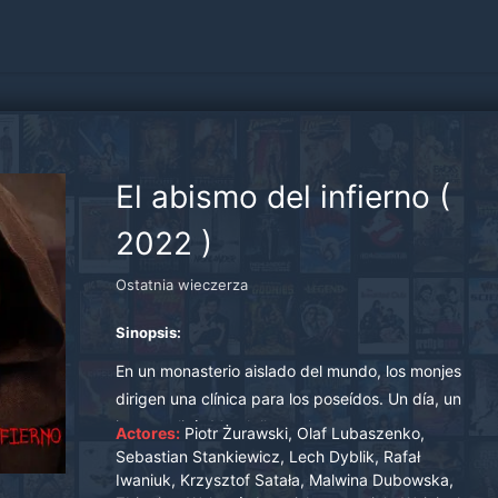
El abismo del infierno
(
2022
)
Ostatnia wieczerza
Sinopsis:
En un monasterio aislado del mundo, los monjes
dirigen una clínica para los poseídos. Un día, un
joven policía Marek llega al convento.
Actores:
Piotr Żurawski, Olaf Lubaszenko,
Haciéndose pasar por un clérigo, penetra en la
Sebastian Stankiewicz, Lech Dyblik, Rafał
Iwaniuk, Krzysztof Satała, Malwina Dubowska,
vida monástica y trata de explicar la reciente y