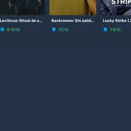
26
)
Leviticus: Ritual de sangre
(
2026
)
Backrooms: Sin salida
(
2026
Lucky Strike
)
(
6.15
/10
7.1
/10
7.5
/10