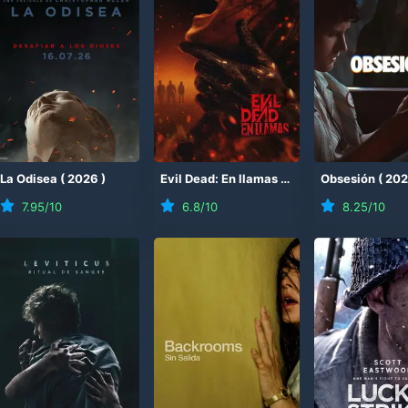
(
La Odisea
2026
)
(
2026
)
Evil Dead: En llamas
(
2026
)
Obsesión
(
20
7.95
/10
6.8
/10
8.25
/10