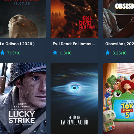
(
La Odisea
2026
)
(
2026
)
Evil Dead: En llamas
(
2026
)
Obsesión
(
20
7.95
/10
6.8
/10
8.25
/10