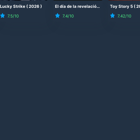
26
Lucky Strike
)
(
2026
)
El día de la revelación
(
2026
Toy Story 5
)
(
2
7.5
/10
7.4
/10
7.42
/10