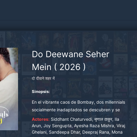
Do Deewane Seher
Mein
(
2026
)
दो दीवाने शहर में
Sinopsis:
En el vibrante caos de Bombay, dos millennials
socialmente inadaptados se descubren y se
enamoran. Enfrentados a sus miedos internos y
Actores:
Siddhant Chaturvedi, मृणाल ठाकुर, Ila
a las agobiantes expectativas de la sociedad,
Arun, Joy Sengupta, Ayesha Raza Mishra, Viraj
Ghelani, Sandeepa Dhar, Deepraj Rana, Mona
se embarcan en una escapada emocional y