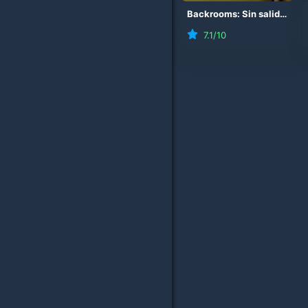
Backrooms: Sin salida
(
20
7.1
/10