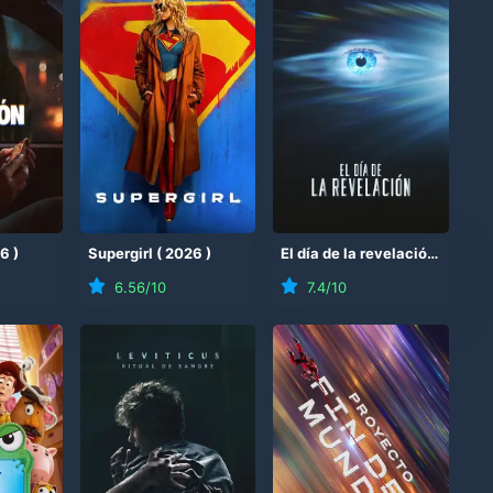
26
)
Supergirl
(
2026
)
El día de la revelación
(
2026
6.56
/10
7.4
/10