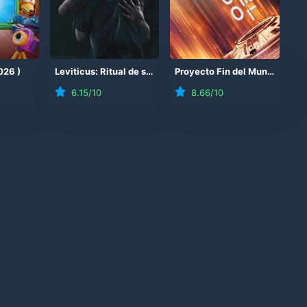
026
)
Leviticus: Ritual de sangre
(
2026
)
Proyecto Fin del Mundo
(
202
6.15
/10
8.66
/10