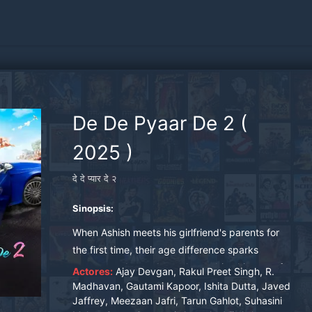
De De Pyaar De 2
(
2025
)
दे दे प्यार दे २
Sinopsis:
When Ashish meets his girlfriend's parents for
the first time, their age difference sparks
outrage and a madcap plot to drive him out of
Actores:
Ajay Devgan, Rakul Preet Singh, R.
her life.
Madhavan, Gautami Kapoor, Ishita Dutta, Javed
Jaffrey, Meezaan Jafri, Tarun Gahlot, Suhasini