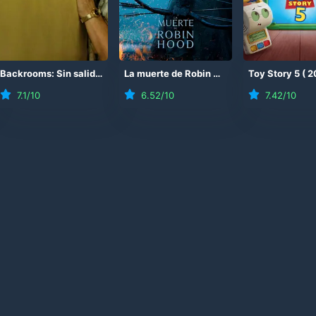
Backrooms: Sin salida
(
2026
)
La muerte de Robin Hood
(
2026
Toy Story 5
)
(
2
7.1
/10
6.52
/10
7.42
/10