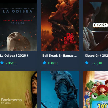
(
La Odisea
2026
)
(
2026
)
Evil Dead: En llamas
(
2026
)
Obsesión
(
20
7.95
/10
6.8
/10
8.25
/10