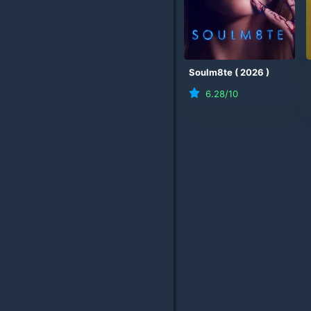
Soulm8te
(
2026
)
6.28
/10