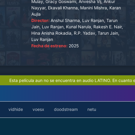
Mulay, Gracy Goswami, Anvesha Vij, Ankur
Nayyar, Ekavali Khanna, Manini Mishra, Karan
Aujla
Director:
Anshul Sharma, Luv Ranjan, Tarun
Jain, Luv Ranjan, Kunal Narula, Rakesh E. Nair,
Hina Anisha Rokadia, R.P. Yadav, Tarun Jain,
Luv Ranjan
Fecha de estreno:
2025
Esta película aun no se encuentra en audio LATINO. En cuanto e
vidhide
voesx
doodstream
netu