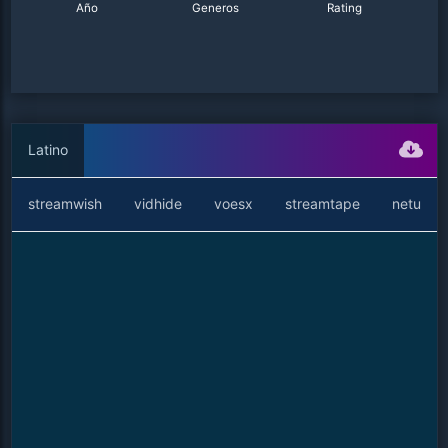
Año
Generos
Rating
Latino
streamwish
vidhide
voesx
streamtape
netu