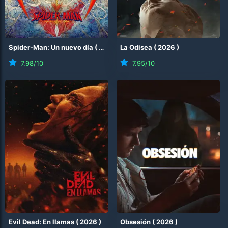
Spider-Man: Un nuevo día
(
2026
)
La Odisea
(
2026
)
7.98
/10
7.95
/10
Evil Dead: En llamas
(
2026
)
Obsesión
(
2026
)