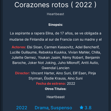
Corazones rotos
(
2022
)
Heartbeast
Sinopsis:
La aspirante a rapera Elina, de 17 años, se ve obligada a
mudarse de Finlandia al sur de Francia con su madre y el
nuevo novio de ésta, un francés con una hija. Cuando
Actores:
Elsi Sloan, Carmen Kassovitz, Adel Bencherif,
Elina conoce a su nueva hermanastra, la carismática
Lucille Guillaume, Rebekka Kuukka, Vivian Mahler, Chilla,
Juliette Gernez, Youkan Jasim, Rémy Robert, Benjamin
bailarina Sofía (una joven que vive una doble vida llena
Baroche, Joker Not Joking, Juho Milonoff, Antti Autio,
de drogas y alcohol), se enamora de inmediato. Un
Gwendal Lancien
enamoramiento que pronto se convierte en obsesión
Director:
Vincent Harter, Aino Suni, Elif Esen, Pinja
cuando Elina adopta métodos cada vez más brutales
Styrman, Élodie Krauss, Aino Suni
para tenerla para sí misma, al tiempo que Sofia la
Fecha de estreno:
2022
Otros Titulos:
arrastra cada vez más a su mundo lleno de engaños y
mentiras.
Heartbeast
2022
Drama
Suspenso
3.8
,