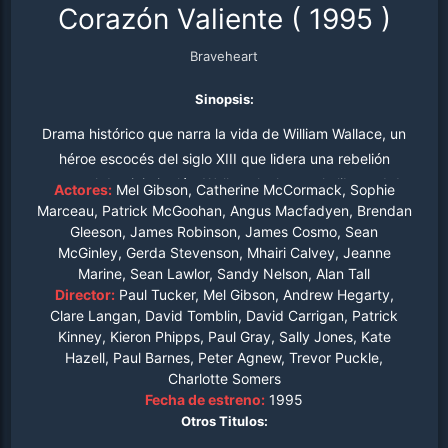
Corazón Valiente
(
1995
)
Braveheart
Sinopsis:
Drama histórico que narra la vida de William Wallace, un
héroe escocés del siglo XIII que lidera una rebelión
contra el dominio inglés. Wallace lucha por la libertad de
Actores:
Mel Gibson, Catherine McCormack, Sophie
su pueblo y se convierte en un símbolo de resistencia y
Marceau, Patrick McGoohan, Angus Macfadyen, Brendan
Gleeson, James Robinson, James Cosmo, Sean
valentía en la lucha por la independencia de Escocia.
McGinley, Gerda Stevenson, Mhairi Calvey, Jeanne
Marine, Sean Lawlor, Sandy Nelson, Alan Tall
Director:
Paul Tucker, Mel Gibson, Andrew Hegarty,
Clare Langan, David Tomblin, David Carrigan, Patrick
Kinney, Kieron Phipps, Paul Gray, Sally Jones, Kate
Hazell, Paul Barnes, Peter Agnew, Trevor Puckle,
Charlotte Somers
Fecha de estreno:
1995
Otros Titulos: