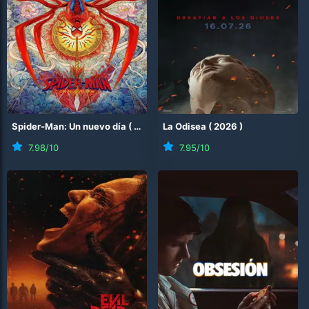
Spider-Man: Un nuevo día
(
2026
)
La Odisea
(
2026
)
7.98
/10
7.95
/10