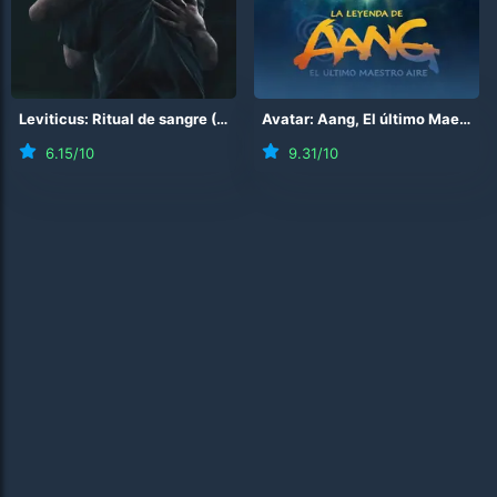
Leviticus: Ritual de sangre
(
2026
)
Avatar: Aang, El último Maestro Aire
6.15
/10
9.31
/10