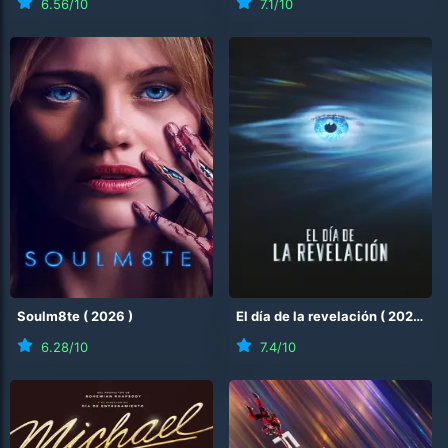
6.56
/10
7.1
/10
Soulm8te
(
2026
)
El día de la revelación
(
2026
)
6.28
/10
7.4
/10