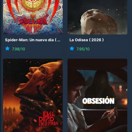
Spider-Man: Un nuevo día
(
2026
)
La Odisea
(
2026
)
7.98
/10
7.95
/10