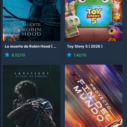
La muerte de Robin Hood
(
2026
)
Toy Story 5
(
2026
)
6.52
/10
7.42
/10