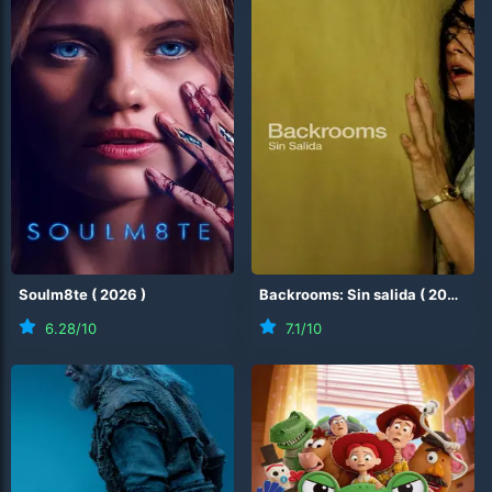
Soulm8te
(
2026
)
Backrooms: Sin salida
(
2026
)
6.28
/10
7.1
/10