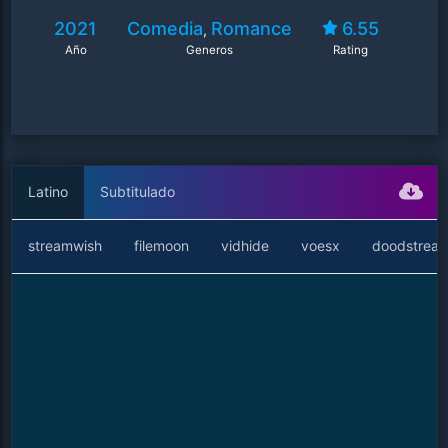
2021
Comedia
Romance
6.55
,
Año
Generos
Rating
Latino
Subtitulado
streamwish
filemoon
vidhide
voesx
doodstrea