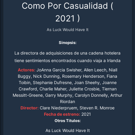
Como Por Casualidad
(
2021
)
As Luck Would Have It
Sinopsis:
La directora de adquisiciones de una cadena hotelera
tiene sentimientos encontrados cuando viaja a Irlanda
para comprar un castillo.
Actores:
JoAnna Garcia Swisher, Allen Leech, Niall
Buggy, Nick Dunning, Rosemary Henderson, Fiana
Toibin, Stephanie Dufresne, Joan Sheehy, Joanne
Crawford, Charlie Maher, Juliette Crosbie, Tiernan
Messitt-Greene, Garry Murphy, Carolyn Donnelly, Arthur
Riordan
Director:
Clare Niederpruem, Steven R. Monroe
Fecha de estreno:
2021
Otros Titulos:
As Luck Would Have It