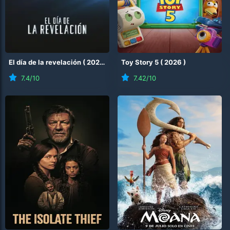
El día de la revelación
(
2026
)
Toy Story 5
(
2026
)
7.4
/10
7.42
/10