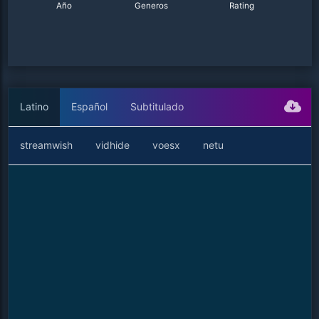
Año
Generos
Rating
Latino
Español
Subtitulado
streamwish
vidhide
voesx
netu