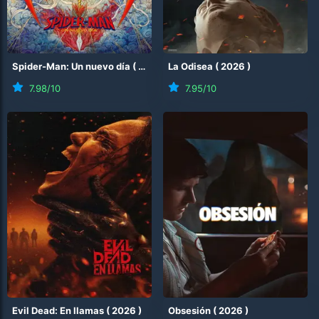
Spider-Man: Un nuevo día
(
2026
)
La Odisea
(
2026
)
7.98
/10
7.95
/10
Evil Dead: En llamas
(
2026
)
Obsesión
(
2026
)