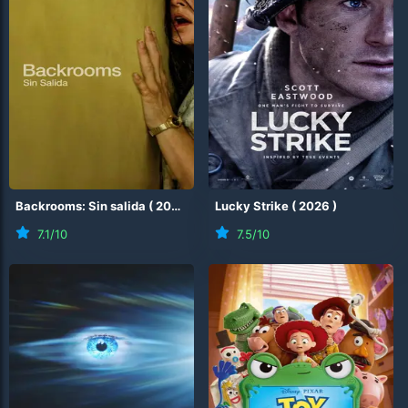
Backrooms: Sin salida
(
2026
)
Lucky Strike
(
2026
)
7.1
/10
7.5
/10