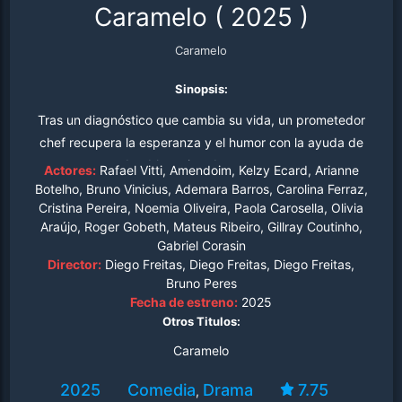
Caramelo
(
2025
)
Caramelo
Sinopsis:
Tras un diagnóstico que cambia su vida, un prometedor
chef recupera la esperanza y el humor con la ayuda de
un adorable amigo de cuatro patas.
Actores:
Rafael Vitti, Amendoim, Kelzy Ecard, Arianne
Botelho, Bruno Vinicius, Ademara Barros, Carolina Ferraz,
Cristina Pereira, Noemia Oliveira, Paola Carosella, Olivia
Araújo, Roger Gobeth, Mateus Ribeiro, Gillray Coutinho,
Gabriel Corasin
Director:
Diego Freitas, Diego Freitas, Diego Freitas,
Bruno Peres
Fecha de estreno:
2025
Otros Titulos:
Caramelo
2025
Comedia
Drama
7.75
,