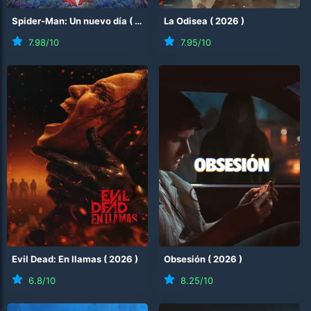
Spider-Man: Un nuevo día
(
2026
)
La Odisea
(
2026
)
7.98
/10
7.95
/10
Evil Dead: En llamas
(
2026
)
Obsesión
(
2026
)
6.8
/10
8.25
/10