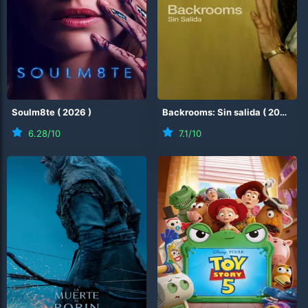
Soulm8te
(
2026
)
Backrooms: Sin salida
(
2026
)
6.28
/10
7.1
/10