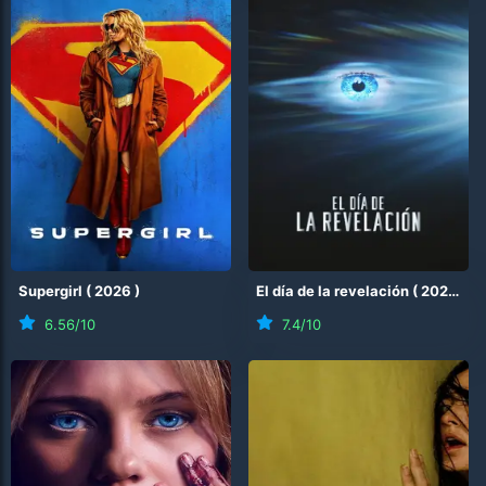
Supergirl
(
2026
)
El día de la revelación
(
2026
)
6.56
/10
7.4
/10