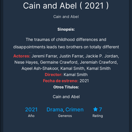
Cain and Abel
(
2021
)
Cain and Abel
Sinopsis:
The traumas of childhood differences and
disappointments leads two brothers on totally different
paths. Finding their way back to one another, will the
Actores:
Jeremi Farrar, Justin Farrar, Jackie P. Jordan,
childhood traumas they've endured be too much and
Nese Hayes, Germaine Crawford, Jeremiah Crawford,
Aqeel Ash-Shakoor, Kamal Smith, Kamal Smith
drive them even further apart?
Director:
Kamal Smith
Fecha de estreno:
2021
Otros Titulos:
Cain and Abel
2021
Drama
Crimen
7
,
Año
Generos
Rating