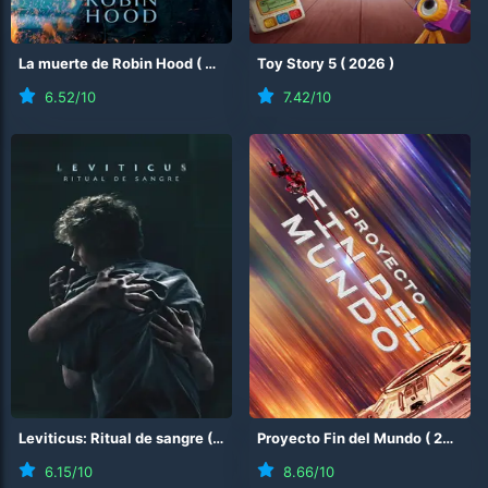
La muerte de Robin Hood
(
2026
)
Toy Story 5
(
2026
)
6.52
/10
7.42
/10
Leviticus: Ritual de sangre
(
2026
)
Proyecto Fin del Mundo
(
2026
)
6.15
/10
8.66
/10