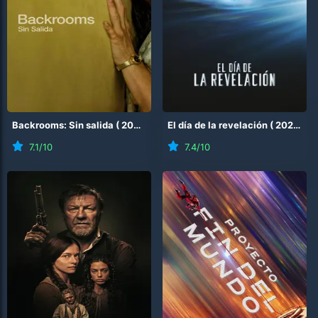
Backrooms: Sin salida
(
2026
)
El día de la revelación
(
2026
)
7.1
/10
7.4
/10