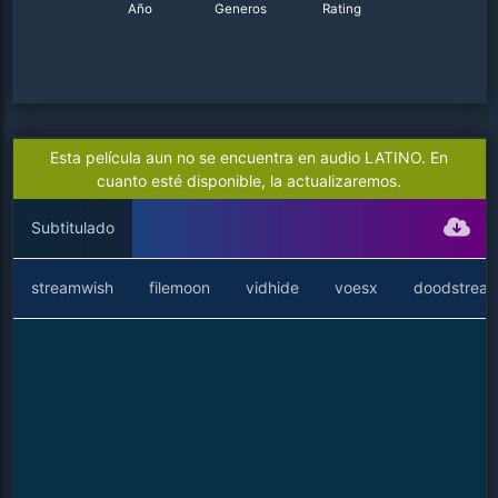
Año
Generos
Rating
Esta película aun no se encuentra en audio LATINO. En
cuanto esté disponible, la actualizaremos.
Subtitulado
streamwish
filemoon
vidhide
voesx
doodstrea