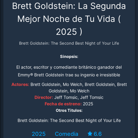
Brett Goldstein: La Segunda
Mejor Noche de Tu Vida
(
2025
)
Brett Goldstein: The Second Best Night of Your Life
Sinopsis:
El actor, escritor y comediante británico ganador del
Emmy® Brett Goldstein trae su ingenio e irresistible
encanto a su primer especial de HBO para compartir sus
Actores:
Brett Goldstein, Mo Welch, Brett Goldstein, Brett
ideas sobre el amor, el sexo, la masculinidad y Plaza
Goldstein, Mo Welch
Director:
Jeff Tomsic, Jeff Tomsic
Sésamo.
Fecha de estreno:
2025
Otros Titulos:
Brett Goldstein: The Second Best Night of Your Life
2025
Comedia
6.6