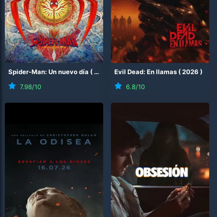
Spider-Man: Un nuevo día
(
2026
)
Evil Dead: En llamas
(
2026
)
7.98
/10
6.8
/10