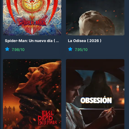
Spider-Man: Un nuevo día
(
2026
)
La Odisea
(
2026
)
7.98
/10
7.95
/10