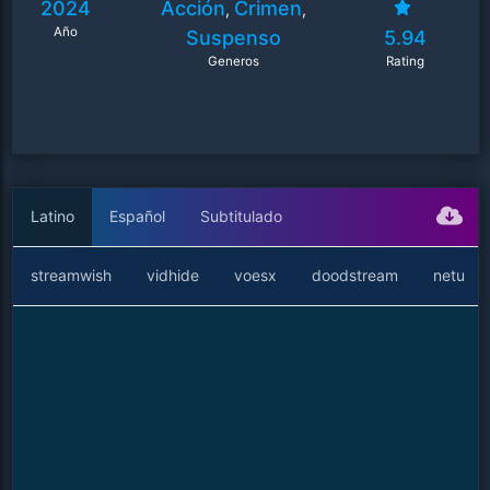
2024
Acción
Crimen
,
,
Año
Suspenso
5.94
Generos
Rating
Latino
Español
Subtitulado
streamwish
vidhide
voesx
doodstream
netu