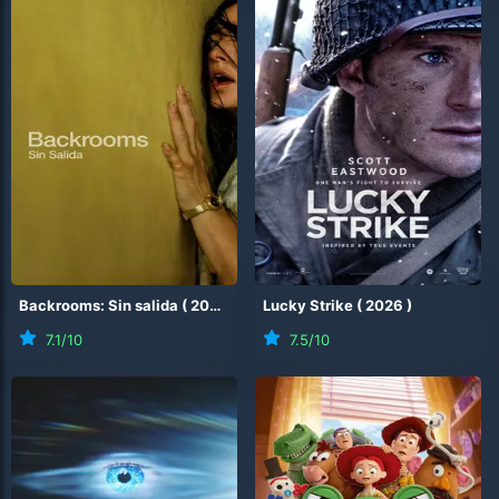
Backrooms: Sin salida
(
2026
)
Lucky Strike
(
2026
)
7.1
/10
7.5
/10