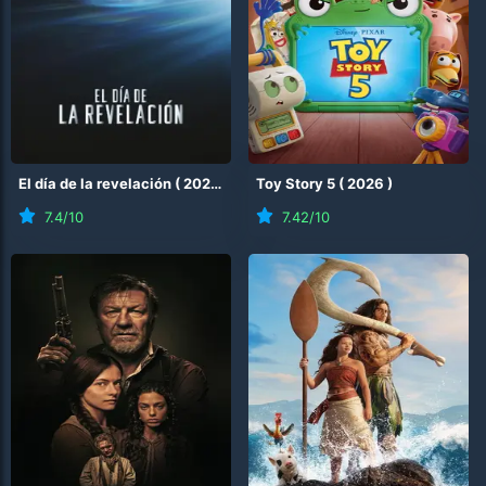
El día de la revelación
(
2026
)
Toy Story 5
(
2026
)
7.4
/10
7.42
/10