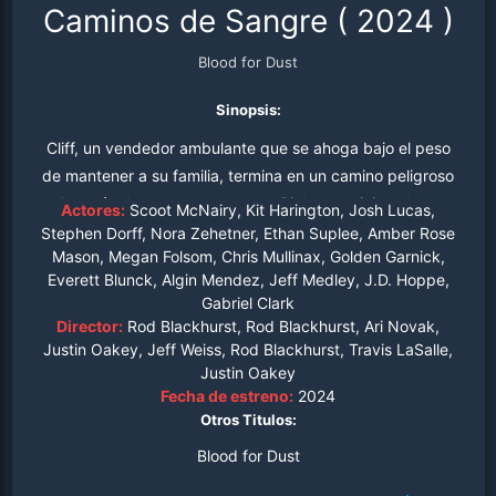
Caminos de Sangre
(
2024
)
Blood for Dust
Sinopsis:
Cliff, un vendedor ambulante que se ahoga bajo el peso
de mantener a su familia, termina en un camino peligroso
después de reencontrarse con Ricky, un viejo colega.
Actores:
Scoot McNairy, Kit Harington, Josh Lucas,
Stephen Dorff, Nora Zehetner, Ethan Suplee, Amber Rose
Mason, Megan Folsom, Chris Mullinax, Golden Garnick,
Everett Blunck, Algin Mendez, Jeff Medley, J.D. Hoppe,
Gabriel Clark
Director:
Rod Blackhurst, Rod Blackhurst, Ari Novak,
Justin Oakey, Jeff Weiss, Rod Blackhurst, Travis LaSalle,
Justin Oakey
Fecha de estreno:
2024
Otros Titulos:
Blood for Dust