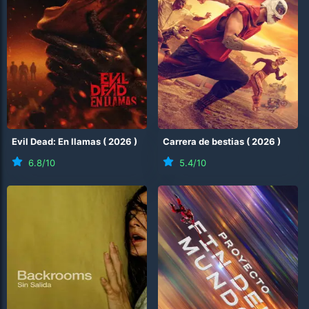
Evil Dead: En llamas
(
2026
)
Carrera de bestias
(
2026
)
6.8
/10
5.4
/10