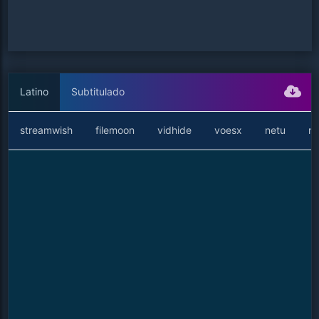
Latino
Subtitulado
streamwish
filemoon
vidhide
voesx
netu
ne