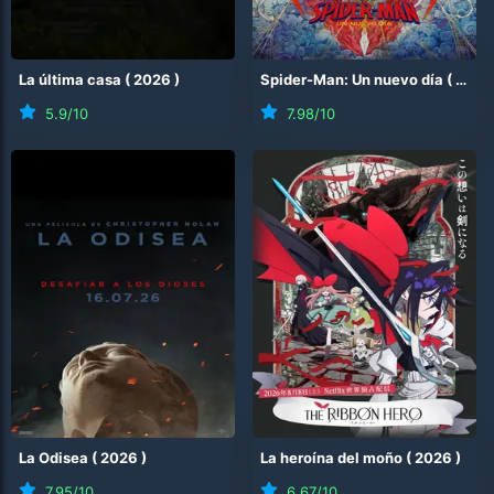
La última casa
(
2026
)
Spider-Man: Un nuevo día
(
2026
5.9
/10
7.98
/10
La Odisea
(
2026
)
La heroína del moño
(
2026
)
7.95
/10
6.67
/10