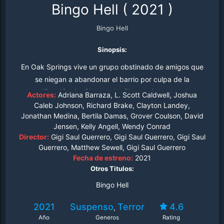
Bingo Hell
(
2021
)
Bingo Hell
Sinopsis:
En Oak Springs vive un grupo obstinado de amigos que
se niegan a abandonar el barrio por culpa de la
gentrificación. Su líder, Lupita (Barraza), los mantiene
Actores:
Adriana Barraza, L. Scott Caldwell, Joshua
unidos como comunidad, como familia. Pero no saben
Caleb Johnson, Richard Brake, Clayton Landey,
Jonathan Medina, Bertila Damas, Grover Coulson, David
que su amado Bingo Hall va a ser vendido a una fuerza
Jensen, Kelly Angell, Wendy Conrad
mucho más poderosa que el propio dinero.
Director:
Gigi Saul Guerrero, Gigi Saul Guerrero, Gigi Saul
Guerrero, Matthew Sewell, Gigi Saul Guerrero
Fecha de estreno:
2021
Otros Titulos:
Bingo Hell
2021
Suspenso
Terror
4.6
,
Año
Generos
Rating