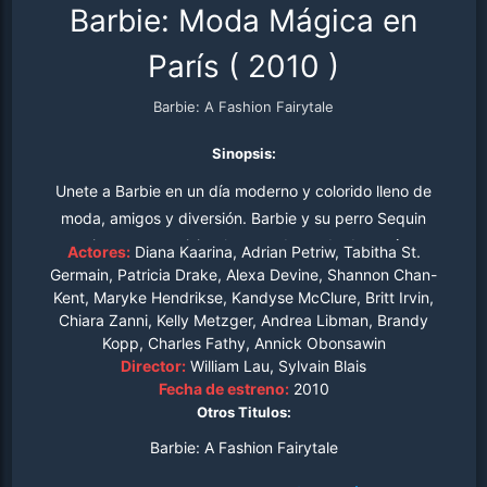
Barbie: Moda Mágica en
París
(
2010
)
Barbie: A Fashion Fairytale
Sinopsis:
Unete a Barbie en un día moderno y colorido lleno de
moda, amigos y diversión. Barbie y su perro Sequin
aterrizaron para visitar la casa de moda de su tía en
Actores:
Diana Kaarina, Adrian Petriw, Tabitha St.
Paris, y para su sorpresa se encuentran con que van a
Germain, Patricia Drake, Alexa Devine, Shannon Chan-
Kent, Maryke Hendrikse, Kandyse McClure, Britt Irvin,
cerrarla para siempre. Después de descubrir a tres
Chiara Zanni, Kelly Metzger, Andrea Libman, Brandy
encantadoras “fashion-hadas”, con brillantes poderes
Kopp, Charles Fathy, Annick Obonsawin
mágicos. Barbie tiene una gran idea para salvar el
Director:
William Lau, Sylvain Blais
negocio. Ella misma inspira a Alice, una tímida diseñadora
Fecha de estreno:
2010
de moda, y juntas crean una deslumbrante pasarela de
Otros Titulos:
moda. Barbie te demuestra que la magia existe cuando
Barbie: A Fashion Fairytale
crees en ti mismo.