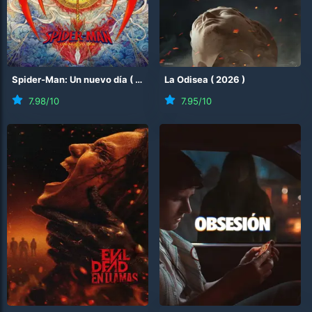
Spider-Man: Un nuevo día
(
2026
)
La Odisea
(
2026
)
7.98
/10
7.95
/10