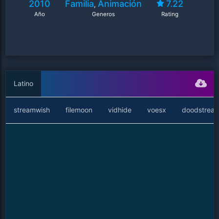
2010
Familia
Animación
7.22
,
Año
Generos
Rating
Latino
streamwish
filemoon
vidhide
voesx
doodstrea