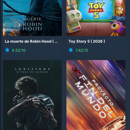
La muerte de Robin Hood
(
2026
)
Toy Story 5
(
2026
)
6.52
/10
7.42
/10