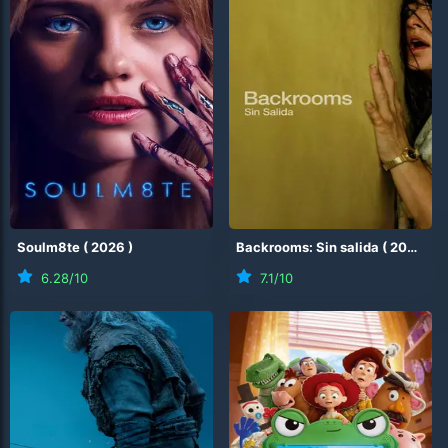
Soulm8te
(
2026
)
Backrooms: Sin salida
(
2026
)
6.28
/10
7.1
/10