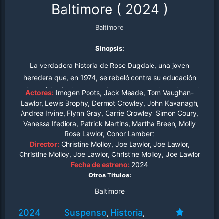
Baltimore
(
2024
)
Baltimore
Sinopsis:
La verdadera historia de Rose Dugdale, una joven
heredera que, en 1974, se rebeló contra su educación
aristocrática inglesa para alistarse como voluntaria en el
Actores:
Imogen Poots, Jack Meade, Tom Vaughan-
Ejército Republicano Irlandés.
Lawlor, Lewis Brophy, Dermot Crowley, John Kavanagh,
Andrea Irvine, Flynn Gray, Carrie Crowley, Simon Coury,
Vanessa Ifediora, Patrick Martins, Martha Breen, Molly
Rose Lawlor, Conor Lambert
Director:
Christine Molloy, Joe Lawlor, Joe Lawlor,
Christine Molloy, Joe Lawlor, Christine Molloy, Joe Lawlor
Fecha de estreno:
2024
Otros Titulos:
Baltimore
2024
Suspenso
Historia
,
,