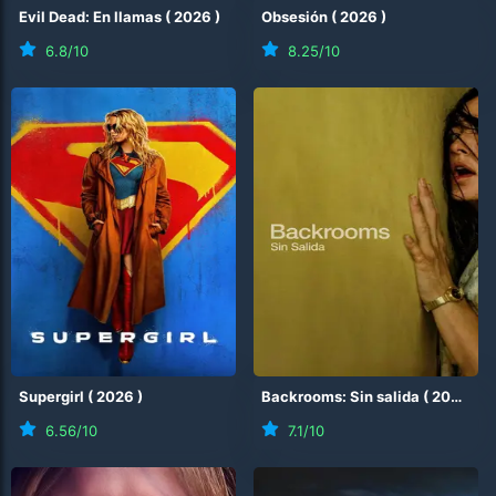
Evil Dead: En llamas
(
2026
)
Obsesión
(
2026
)
6.8
/10
8.25
/10
Supergirl
(
2026
)
Backrooms: Sin salida
(
2026
)
6.56
/10
7.1
/10