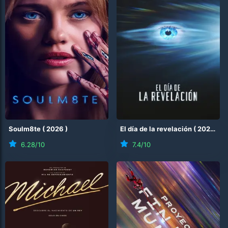
Soulm8te
(
2026
)
El día de la revelación
(
2026
)
6.28
/10
7.4
/10