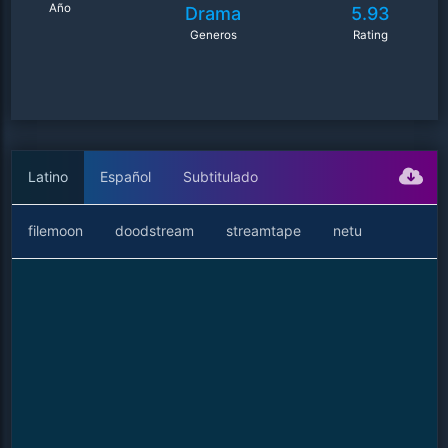
Año
Drama
5.93
Generos
Rating
Latino
Español
Subtitulado
filemoon
doodstream
streamtape
netu