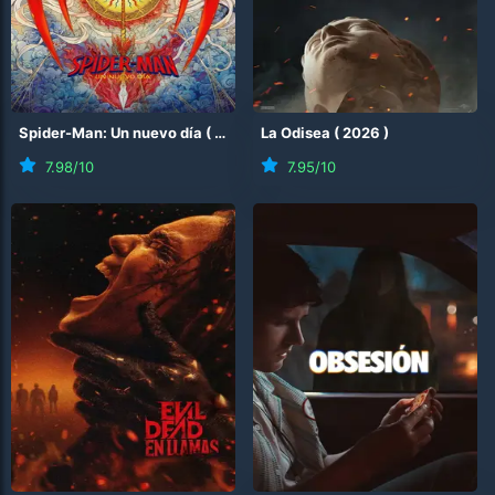
Spider-Man: Un nuevo día
(
2026
)
La Odisea
(
2026
)
7.98
/10
7.95
/10