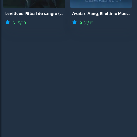
Leviticus: Ritual de sangre
(
2026
)
Avatar: Aang, El último Maestro Aire
6.15
/10
9.31
/10