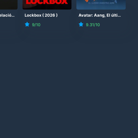
El día de la revelación
(
2026
Lockbox
)
(
2026
)
Avatar: Aang, El último Maestro Aire
9
/10
9.31
/10