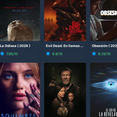
(
La Odisea
2026
)
(
2026
)
Evil Dead: En llamas
(
2026
)
Obsesión
(
20
7.95
/10
6.8
/10
8.25
/10