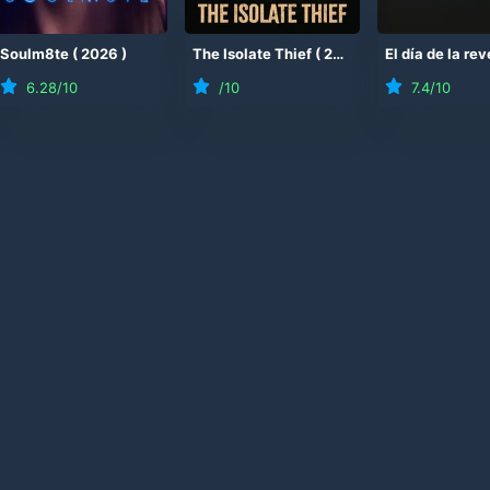
26
Soulm8te
)
(
2026
)
The Isolate Thief
(
2026
)
6.28
/10
/10
7.4
/10