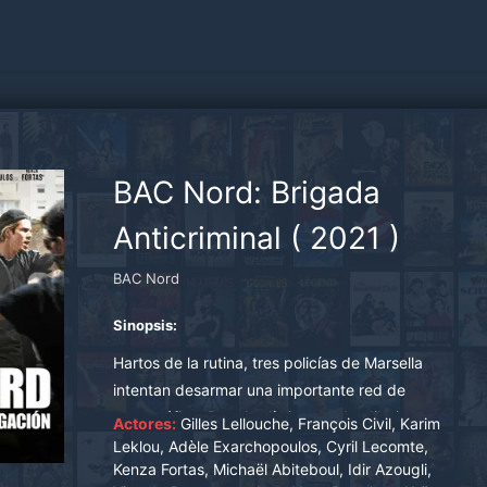
BAC Nord: Brigada
Anticriminal
(
2021
)
BAC Nord
Sinopsis:
Hartos de la rutina, tres policías de Marsella
intentan desarmar una importante red de
narcotráfico. Pero los límites se desdibujan
Actores:
Gilles Lellouche, François Civil, Karim
cuando su informante pide demasiado.
Leklou, Adèle Exarchopoulos, Cyril Lecomte,
Kenza Fortas, Michaël Abiteboul, Idir Azougli,