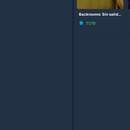
Backrooms: Sin salida
(
20
7.1
/10