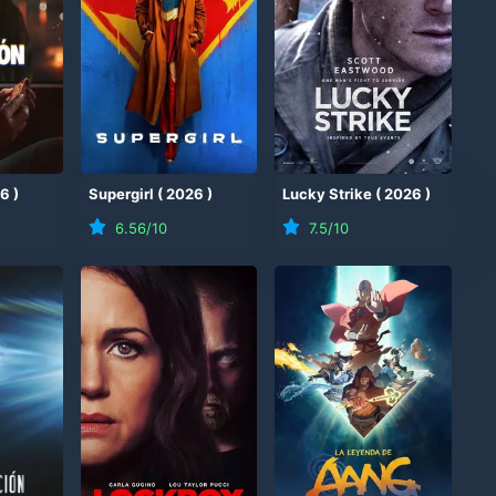
26
)
Supergirl
(
2026
)
Lucky Strike
(
2026
)
6.56
/10
7.5
/10