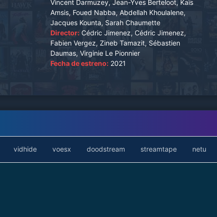
Vincent Darmuzey, Jean-Yves Berteloot, Kaïs
Amsis, Foued Nabba, Abdellah Khoulalene,
Jacques Kounta, Sarah Chaumette
Director:
Cédric Jimenez, Cédric Jimenez,
Fabien Vergez, Zineb Tamazit, Sébastien
Daumas, Virginie Le Pionnier
Fecha de estreno:
2021
vidhide
voesx
doodstream
streamtape
netu