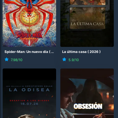
Spider-Man: Un nuevo día
(
2026
)
La última casa
(
2026
)
7.98
/10
5.9
/10