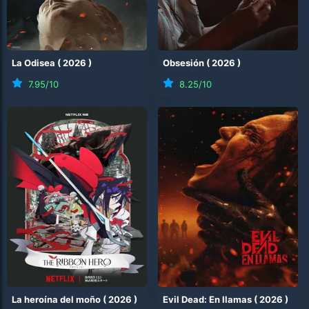
La Odisea
(
2026
)
Obsesión
(
2026
)
7.95
/10
8.25
/10
La heroína del moño
(
2026
)
Evil Dead: En llamas
(
2026
)