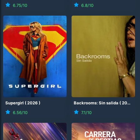
6.75
/10
6.8
/10
Supergirl
(
2026
)
Backrooms: Sin salida
(
2026
)
6.56
/10
7.1
/10