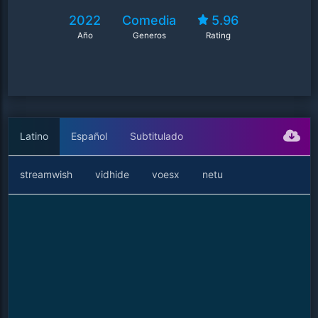
2022
Comedia
5.96
Año
Generos
Rating
Latino
Español
Subtitulado
streamwish
vidhide
voesx
netu