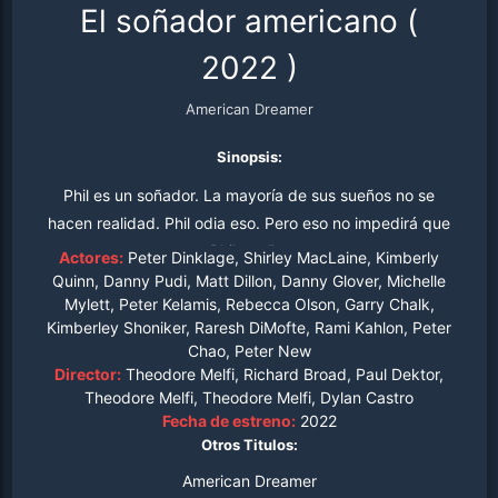
El soñador americano
(
2022
)
American Dreamer
Sinopsis:
Phil es un soñador. La mayoría de sus sueños no se
hacen realidad. Phil odia eso. Pero eso no impedirá que
Phil sueñe.
Actores:
Peter Dinklage, Shirley MacLaine, Kimberly
Quinn, Danny Pudi, Matt Dillon, Danny Glover, Michelle
Mylett, Peter Kelamis, Rebecca Olson, Garry Chalk,
Kimberley Shoniker, Raresh DiMofte, Rami Kahlon, Peter
Chao, Peter New
Director:
Theodore Melfi, Richard Broad, Paul Dektor,
Theodore Melfi, Theodore Melfi, Dylan Castro
Fecha de estreno:
2022
Otros Titulos:
American Dreamer