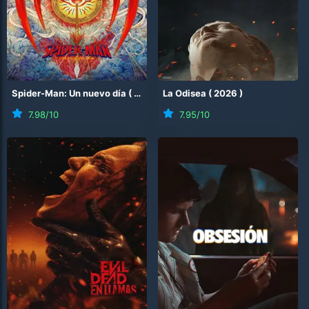
Spider-Man: Un nuevo día
(
2026
)
La Odisea
(
2026
)
7.98
/10
7.95
/10