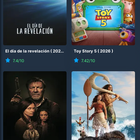
El día de la revelación
(
2026
)
Toy Story 5
(
2026
)
7.4
/10
7.42
/10