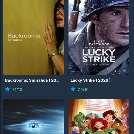
Backrooms: Sin salida
(
2026
)
Lucky Strike
(
2026
)
7.1
/10
7.5
/10