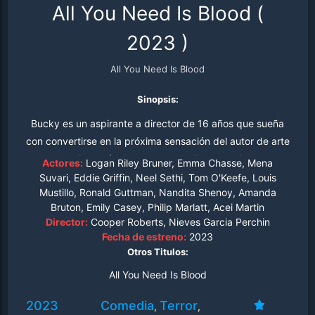
All You Need Is Blood
(
2023
)
All You Need Is Blood
Sinopsis:
Bucky es un aspirante a director de 16 años que sueña
con convertirse en la próxima sensación del autor de arte
y ensayo. Después de que un extraño meteorito cae en
Actores:
Logan Riley Bruner, Emma Chasse, Mena
su patio trasero y convierte a su padre en un zombi
Suvari, Eddie Griffin, Neel Sethi, Tom O'Keefe, Louis
Mustillo, Ronald Guttman, Nandita Shenoy, Amanda
devorador de cerebros, Bucky y sus amigos aprovechan
Bruton, Emily Casey, Philip Marlatt, Acei Martin
la oportunidad para crear la película de terror definitiva,
Director:
Cooper Roberts, Nieves Garcia Perchin
protagonizada por su padre no-muerto.
Fecha de estreno:
2023
Otros Titulos:
All You Need Is Blood
2023
Comedia
Terror
,
,