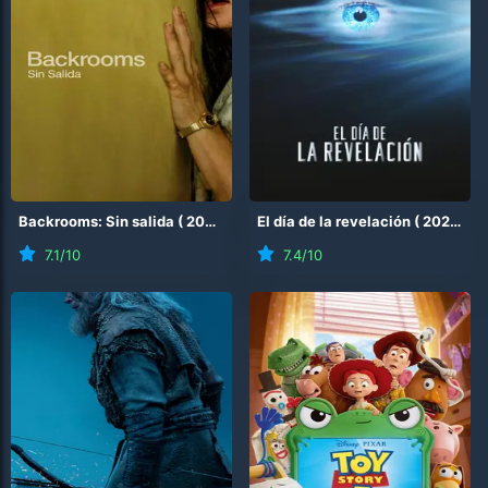
Backrooms: Sin salida
(
2026
)
El día de la revelación
(
2026
)
7.1
/10
7.4
/10