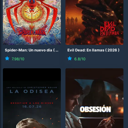
Spider-Man: Un nuevo día
(
2026
)
Evil Dead: En llamas
(
2026
)
7.98
/10
6.8
/10