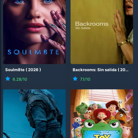
Soulm8te
(
2026
)
Backrooms: Sin salida
(
2026
)
6.28
/10
7.1
/10