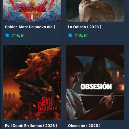
Spider-Man: Un nuevo día
(
2026
)
La Odisea
(
2026
)
7.98
/10
7.95
/10
Evil Dead: En llamas
(
2026
)
Obsesión
(
2026
)