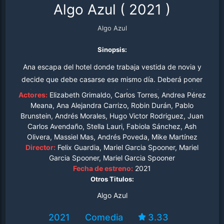
Algo Azul
(
2021
)
Algo Azul
Sinopsis:
Ana escapa del hotel donde trabaja vestida de novia y
decide que debe casarse ese mismo día. Deberá poner
todo en orden antes de que Lucía, la dueña del vestido,
Actores:
Elizabeth Grimaldo, Carlos Torres, Andrea Pérez
o la policía la atrape. En este viaje Ana reflexiona sobre el
Meana, Ana Alejandra Carrizo, Robin Durán, Pablo
Brunstein, Andrés Morales, Hugo Victor Rodriguez, Juan
amor verdadero.
Carlos Avendaño, Stella Lauri, Fabiola Sánchez, Ash
Olivera, Massiel Mas, Andrés Poveda, Mike Martínez
Director:
Felix Guardia, Mariel Garcia Spooner, Mariel
Garcia Spooner, Mariel Garcia Spooner
Fecha de estreno:
2021
Otros Titulos:
Algo Azul
2021
Comedia
3.33