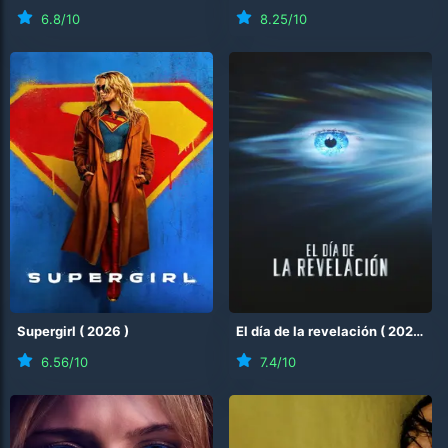
6.8
/10
8.25
/10
Supergirl
(
2026
)
El día de la revelación
(
2026
)
6.56
/10
7.4
/10