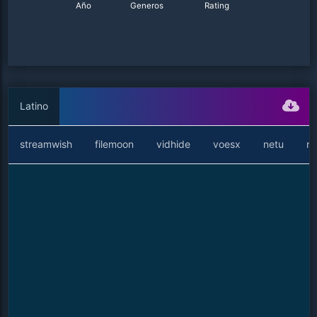
Año
Generos
Rating
Latino
streamwish
filemoon
vidhide
voesx
netu
ne