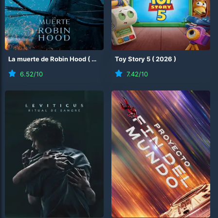
La muerte de Robin Hood
(
2026
)
Toy Story 5
(
2026
)
6.52
/10
7.42
/10