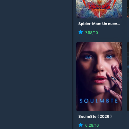
Spider-Man: Un nuevo día
7.98
/10
Soulm8te
(
2026
)
6.28
/10