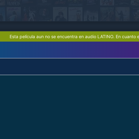
Esta película aun no se encuentra en audio LATINO. En cuanto e