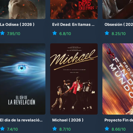
(
La Odisea
2026
)
(
2026
)
Evil Dead: En llamas
(
2026
)
Obsesión
(
20
7.95
/10
6.8
/10
8.25
/10
El día de la revelación
(
2026
Michael
)
(
2026
)
7.4
/10
8.7
/10
8.66
/10