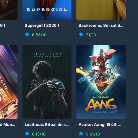
26
)
Supergirl
(
2026
)
Backrooms: Sin salida
(
2026
6.56
/10
7.1
/10
Proyecto Fin del Mundo
(
2026
)
Leviticus: Ritual de sangre
(
2026
)
Avatar: Aang, El último Maestro Aire
6.15
/10
9.31
/10