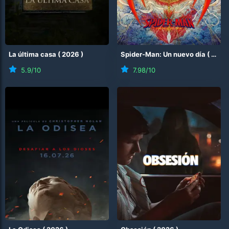
La última casa
(
2026
)
Spider-Man: Un nuevo día
(
2026
5.9
/10
7.98
/10