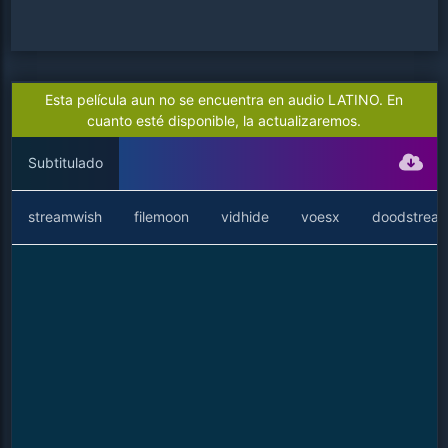
Esta película aun no se encuentra en audio LATINO. En
cuanto esté disponible, la actualizaremos.
Subtitulado
streamwish
filemoon
vidhide
voesx
doodstrea