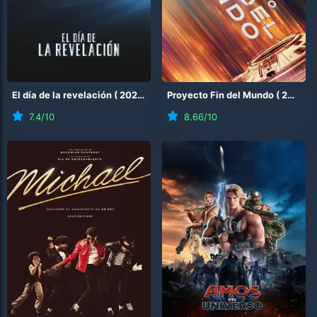
El día de la revelación
(
2026
)
Proyecto Fin del Mundo
(
2026
)
7.4
/10
8.66
/10