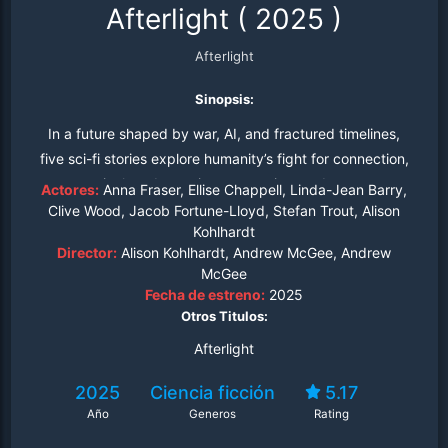
Afterlight
(
2025
)
Afterlight
Sinopsis:
In a future shaped by war, AI, and fractured timelines,
five sci-fi stories explore humanity’s fight for connection,
survival, and meaning across time and space.
Actores:
Anna Fraser, Ellise Chappell, Linda-Jean Barry,
Clive Wood, Jacob Fortune-Lloyd, Stefan Trout, Alison
Kohlhardt
Director:
Alison Kohlhardt, Andrew McGee, Andrew
McGee
Fecha de estreno:
2025
Otros Titulos:
Afterlight
2025
Ciencia ficción
5.17
Año
Generos
Rating