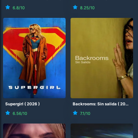
6.8
/10
8.25
/10
Supergirl
(
2026
)
Backrooms: Sin salida
(
2026
)
6.56
/10
7.1
/10