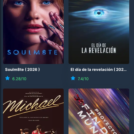
Soulm8te
(
2026
)
El día de la revelación
(
2026
)
6.28
/10
7.4
/10