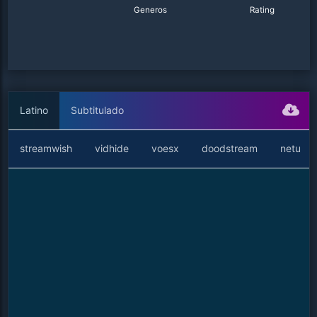
Generos
Rating
Latino
Subtitulado
streamwish
vidhide
voesx
doodstream
netu