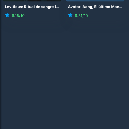
Leviticus: Ritual de sangre
(
2026
)
Avatar: Aang, El último Maestro Aire
6.15
/10
9.31
/10