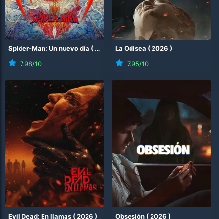
Spider-Man: Un nuevo día
(
2026
)
La Odisea
(
2026
)
7.98
/10
7.95
/10
Evil Dead: En llamas
(
2026
)
Obsesión
(
2026
)