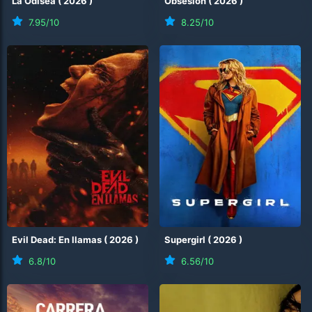
La Odisea
(
2026
)
Obsesión
(
2026
)
7.95
/10
8.25
/10
Evil Dead: En llamas
(
2026
)
Supergirl
(
2026
)
6.8
/10
6.56
/10