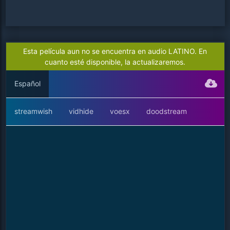
Esta película aun no se encuentra en audio LATINO. En
cuanto esté disponible, la actualizaremos.
Español
streamwish
vidhide
voesx
doodstream