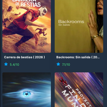
Carrera de bestias
(
2026
)
Backrooms: Sin salida
(
2026
)
5.4
/10
7.1
/10