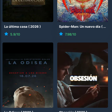
La última casa
(
2026
)
Spider-Man: Un nuevo día
(
2026
5.9
/10
7.98
/10