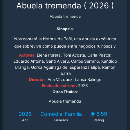
Abuela tremenda
(
2026
)
Abuela tremenda
Sinopsis:
Nos contará la historia de Toñi, una abuela excéntrica
que sobrevive como puede entre negocios ruinosos y
una actitud despreocupada ante la vida. Su hija Daniela,
Actores:
Elena Irureta, Toni Acosta, Carla Pastor,
ejecutiva estresada y madre soltera, quiere mantenerla
Eduardo Antuña, Santi Alverú, Carlos Serrano, Kandido
Uranga, Gorka Aguinagalde, Esperanza Elipe, Ramón
lejos. Pero la pequeña Alexia, hija de Daniela, ve en su
Ibarra
abuela a su persona favorita en el mundo.
Director:
Ana Vázquez, Larisa Balinge
Fecha de estreno:
2026
Otros Titulos:
Abuela tremenda
2026
Comedia
Familia
6.59
,
Año
Generos
Rating