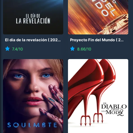
El día de la revelación
(
2026
)
Proyecto Fin del Mundo
(
2026
)
7.4
/10
8.66
/10