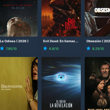
(
La Odisea
2026
)
(
2026
)
Evil Dead: En llamas
(
2026
)
Obsesión
(
20
7.95
/10
6.8
/10
8.25
/10