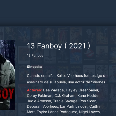
13 Fanboy
(
2021
)
13 Fanboy
Sinopsis:
Cuando era niña, Kelsie Voorhees fue testigo del
asesinato de su abuela, una actriz de "Viernes
13", a manos de un fanático loco. Cuando ella es
Actores:
Dee Wallace, Hayley Greenbauer,
adulta, descubre que su abuela no es la única
Corey Feldman, C.J. Graham, Kane Hodder,
Judie Aronson, Tracie Savage, Ron Sloan,
víctima y tendrá que luchar para salvar la misma
Deborah Voorhees, Lar Park Lincoln, Caitlin
película.
Mott, Taylor Lance Rodriguez, Nigel Lawes,