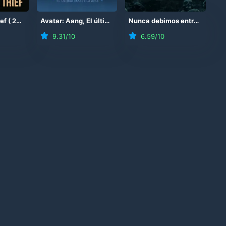
ef
(
2026
)
Avatar: Aang, El último Maestro Aire
(
2026
)
Nunca debimos entrar
(
2026
9.31
/10
6.59
/10