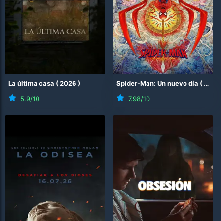
La última casa
(
2026
)
Spider-Man: Un nuevo día
(
2026
5.9
/10
7.98
/10