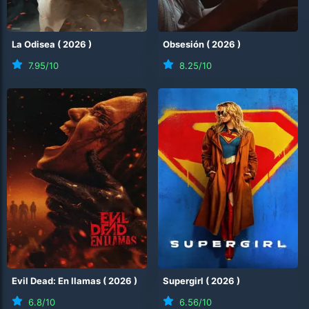
La Odisea
(
2026
)
Obsesión
(
2026
)
7.95
/10
8.25
/10
Evil Dead: En llamas
(
2026
)
Supergirl
(
2026
)
6.8
/10
6.56
/10