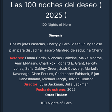
Las 100 noches del deseo
(
2025
)
100 Nights of Hero
Sinopsis:
Dos mujeres casadas, Cherry y Hero, idean un ingenioso
plan para disuadir al lascivo Manfred de seducir a Cherry
después de apostar con el esposo de ella. Hero cautiva a
Actores:
Emma Corrin, Nicholas Galitzine, Maika Monroe,
Manfred con relatos fascinantes durante cien noches.
Amir El-Masry, Charli xcx, Richard E. Grant, Felicity
Jones, Safia Oakley-Green, Josh Cowdery, Markella
Kavenagh, Clare Perkins, Christopher Fairbank, Bijan
Daneshmand, Michael Keogh, Jordan Coulson
Director:
Julia Jackman, Julia Jackman
Fecha de estreno:
2025
Otros Titulos:
100 Nights of Hero