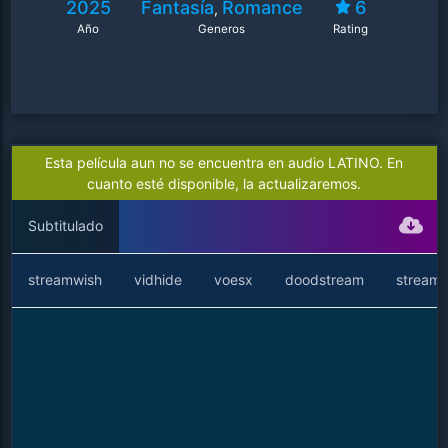
2025
Fantasía
Romance
6
,
Año
Generos
Rating
Esta película aun no se encuentra en audio LATINO. En
cuanto esté disponible, la actualizaremos.
Subtitulado
streamwish
vidhide
voesx
doodstream
streamt