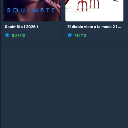
Soulm8te
(
2026
)
El diablo viste a la moda 2
(
2026
6.28
/10
7.16
/10