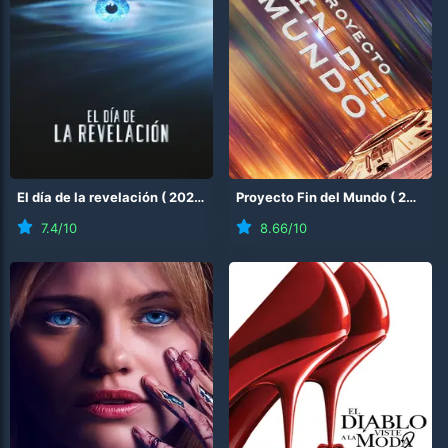
El día de la revelación
(
2026
)
Proyecto Fin del Mundo
(
2026
)
7.4
/10
8.66
/10