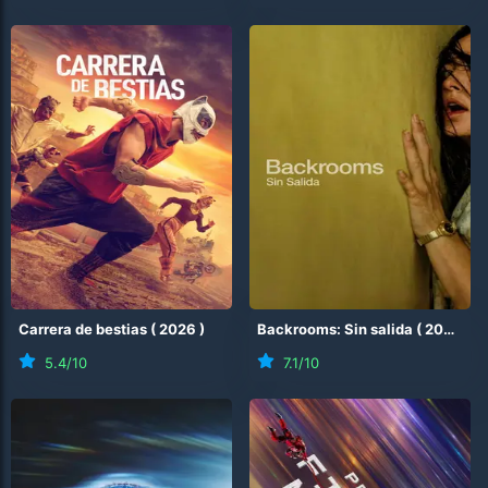
Carrera de bestias
(
2026
)
Backrooms: Sin salida
(
2026
)
5.4
/10
7.1
/10