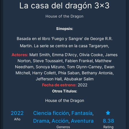
La casa del dragón 3x3
House of the Dragon
Sinopsis:
Basada en el libro 'Fuego y Sangre' de George R.R.
Martin. La serie se centra en la casa Targaryen,
trescientos años antes de los eventos vistos en 'Juego
Actores:
Matt Smith, Emma D'Arcy, Olivia Cooke, James
de Tronos'.
Norton, Steve Toussaint, Fabien Frankel, Matthew
Needham, Sonoya Mizuno, Tom Glynn-Carney, Ewan
Mitchell, Harry Collett, Phia Saban, Bethany Antonia,
Jefferson Hall, Abubakar Salim
Fecha de estreno:
2022
Otros Titulos:
House of the Dragon
2022
Ciencia ficción
Fantasía
,
,
Año
Drama
Acción
Aventura
8.38
,
,
Generos
Rating