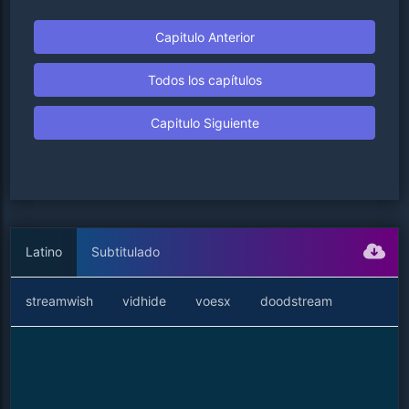
Capitulo Anterior
Todos los capítulos
Capitulo Siguiente
Latino
Subtitulado
streamwish
vidhide
voesx
doodstream