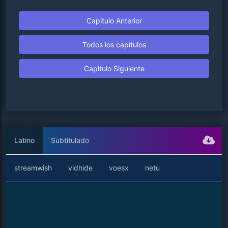
Capitulo Anterior
Todos los capítulos
Capitulo Siguiente
Latino
Subtitulado
streamwish
vidhide
voesx
netu