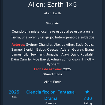
Alien: Earth 1x5
Alien: Earth
Sinopsis:
Cuando una misteriosa nave espacial se estrella en la
Tierra, una joven y un grupo heterogéneo de soldados
tácticos hacen un descubrimiento fatídico que los pone
Actores:
Sydney Chandler, Alex Lawther, Essie Davis,
cara a cara con la mayor amenaza del planeta.
Samuel Blenkin, Babou Ceesay, Adarsh Gourav, Erana
James, Lily Newmark, Jonathan Ajayi, David Rysdahl,
Diêm Camille, Moe Bar-El, Adrian Edmondson, Timothy
Olyphant
Fecha de estreno:
2025
Otros Titulos:
Alien: Earth
2025
Ciencia ficción
Fantasía
,
,
Año
Drama
7.36
Generos
Rating